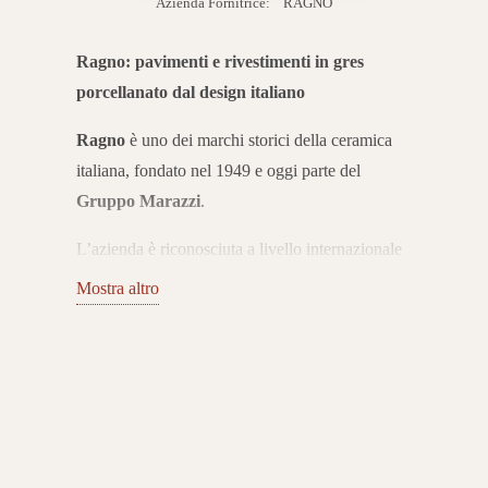
Azienda Fornitrice:
RAGNO
Ragno: pavimenti e rivestimenti in gres
porcellanato dal design italiano
Ragno
è uno dei marchi storici della ceramica
italiana, fondato nel 1949 e oggi parte del
Gruppo Marazzi
.
L’azienda è riconosciuta a livello internazionale
per la produzione di pavimenti e rivestimenti in
Mostra altro
gres porcellanato e ceramica smaltata, che
uniscono estetica, innovazione tecnologica e
sostenibilità ambientale.
Collezioni per interni ed esterni
Il catalogo Ragno propone collezioni in gres