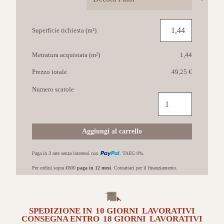
Superficie richiesta (m²)
Metratura acquistata (m²)
1,44
Prezzo totale
49,25 €
Numero scatole
RAGNO
Decora
60x120
Decoro
Aggiungi al carrello
Palm
quantità
Paga in 3 rate senza interessi con
. TAEG 0%.
Per ordini sopra €800
paga in 12 mesi
. Contattaci per il finanziamento.
SPEDIZIONE IN
10 GIORNI
LAVORATIVI
CONSEGNA ENTRO
18 GIORNI
LAVORATIVI