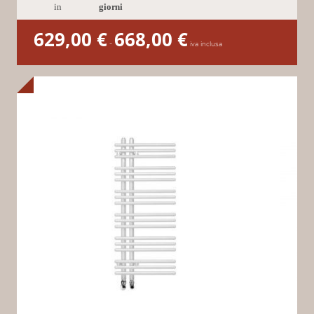
in
giorni
629,00
€
668,00
€
Fascia
-
di
iva inclusa
prezzo:
da
629,00 €
a
668,00 €