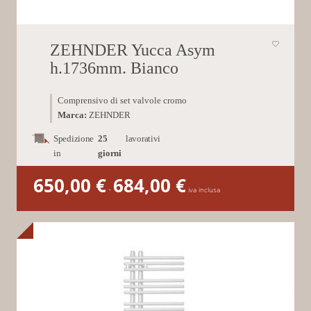
ZEHNDER Yucca Asym
h.1736mm. Bianco
Comprensivo di set valvole cromo
Marca:
ZEHNDER
Spedizione
25
lavorativi
in
giorni
650,00
€
684,00
€
Fascia
-
di
iva inclusa
prezzo:
da
650,00 €
a
684,00 €