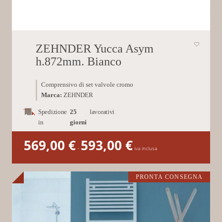
ZEHNDER Yucca Asym
h.872mm. Bianco
Comprensivo di set valvole cromo
Marca:
ZEHNDER
Spedizione
25
lavorativi
in
giorni
569,00
€
593,00
€
Fascia
-
di
iva inclusa
prezzo:
da
569,00 €
a
593,00 €
PRONTA CONSEGNA