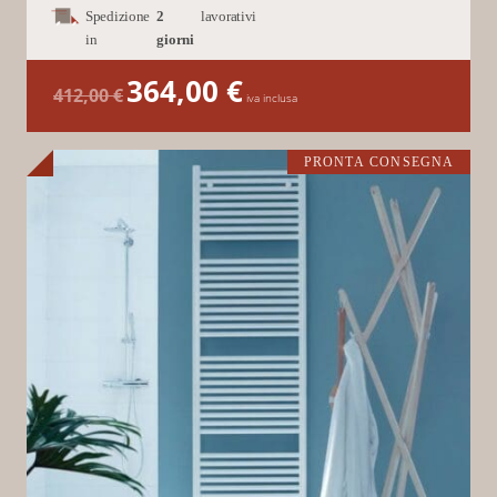
Spedizione
2
lavorativi
in
giorni
364,00
€
Il
Il
412,00
€
prezzo
prezzo
iva inclusa
originale
attuale
era:
è:
412,00 €.
364,00 €.
PRONTA CONSEGNA