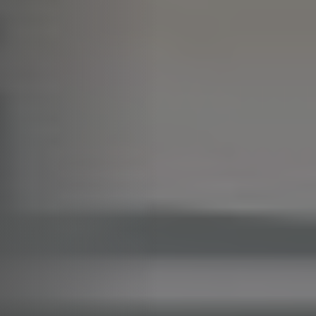
termoarredo contribuisce al
benessere quotidiano:
diffonde calore costante,
asciuga asciugamani e
tessuti e completa l’arredo
con linee sobrie o scultoree.
I modelli più moderni
possono integrare
funzioni
smart
per la gestione
digitale della temperatura,
rendendo il comfort ancora
più personalizzato.
Scopri una selezione di
termoarredi
disponibili
anche online o visita i nostri
showroom di
Carrù e
Santa Vittoria d’Alba
(provincia di Cuneo,
Piemonte) per esplorare da
vicino le migliori soluzioni
di riscaldamento elegante e
funzionale.