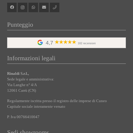
Punteggio
4,7
162 recensioni
Informazioni legali
Rinaldi S.r.l.,
Sede legale e amministrativa:
Via Langhe n° 4/A
12061 Carrù (CN)
Regolarmente iscritta presso il registro delle imprese di Cuneo
Capitale sociale interamente versato
P. Iva 00766410047
Sedi showrooms