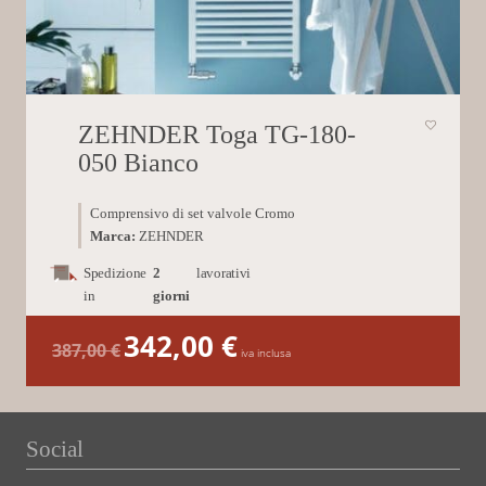
ZEHNDER Toga TG-180-
050 Bianco
Comprensivo di set valvole Cromo
Marca:
ZEHNDER
Spedizione
2
lavorativi
in
giorni
342,00
€
Il
Il
387,00
€
prezzo
prezzo
iva inclusa
originale
attuale
era:
è:
387,00 €.
342,00 €.
Social