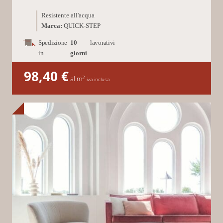
Resistente all'acqua
Marca:
QUICK-STEP
Spedizione
10
lavorativi
in
giorni
98,40
€
2
al m
iva inclusa