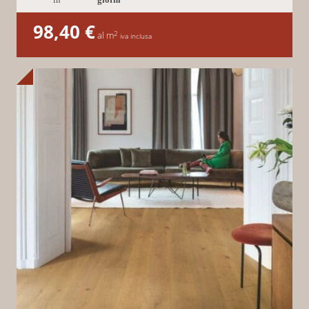
in
giorni
98,40
€
2
al m
iva inclusa