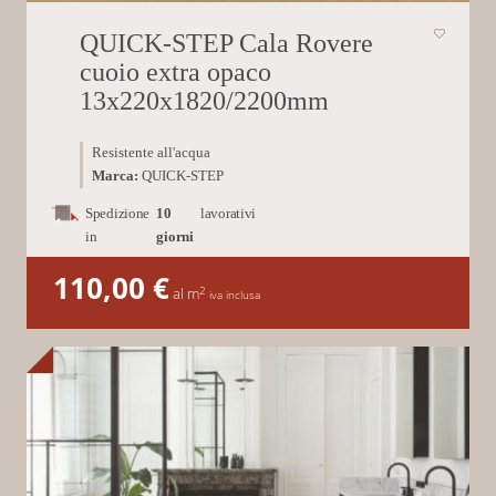
QUICK-STEP Cala Rovere
cuoio extra opaco
13x220x1820/2200mm
Resistente all'acqua
Marca:
QUICK-STEP
Spedizione
10
lavorativi
in
giorni
110,00
€
2
al m
iva inclusa