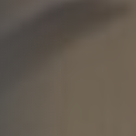
intramontabile, il
pavimento in parquet
offre vantaggi concreti: è
termicamente isolante
,
resistente all’usura
e
compatibile con il
riscaldamento a
pavimento
. Ideale per
zone
giorno, camere da letto e
spazi professionali di
pregio
, contribuisce a
migliorare il comfort
abitativo e il valore
dell’immobile.
Scopri una selezione di
pavimenti in parquet
disponibili anche online
,
oppure vieni nei nostri
showroom di
Carrù e
Santa Vittoria d’Alba
(provincia di Cuneo,
Piemonte)
per scoprire
molte più soluzioni e
finiture esclusive. Tutti i
nostri pavimenti sono
acquistabili online in tutta
Italia.