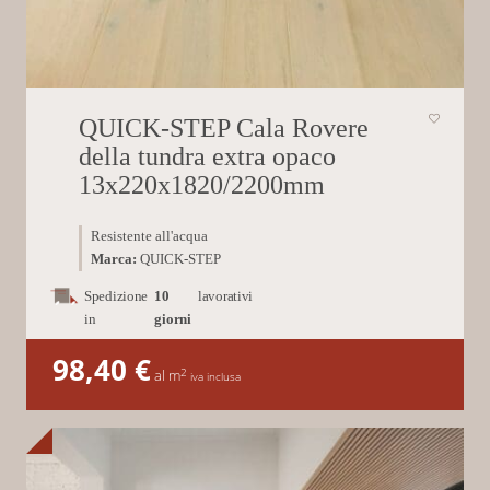
QUICK-STEP Cala Rovere
della tundra extra opaco
13x220x1820/2200mm
Resistente all'acqua
Marca:
QUICK-STEP
Spedizione
10
lavorativi
in
giorni
98,40
€
2
al m
iva inclusa