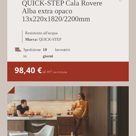
QUICK-STEP Cala Rovere
Alba extra opaco
13x220x1820/2200mm
Resistente all'acqua
Marca:
QUICK-STEP
Spedizione
10
lavorativi
in
giorni
98,40
€
2
al m
iva inclusa