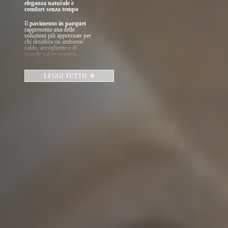
eleganza naturale e
comfort senza tempo
Il
pavimento in parquet
rappresenta una delle
soluzioni più apprezzate per
chi desidera un ambiente
caldo, accogliente e di
grande valore estetico.
Realizzato in
legno
naturale o multistrato
,
unisce la bellezza delle
LEGGI TUTTO
venature autentiche a
eccellenti prestazioni
tecniche, offrendo una
pavimentazione durevole,
resistente e confortevole al
calpestio.
Disponibile in diverse
essenze, tonalità e
formati
, il
parquet
si
adatta perfettamente a stili
d’arredo moderni o classici.
Le versioni
prefinite o
tradizionali
consentono
installazioni personalizzate,
con finiture che spaziano
dal rovere spazzolato alle
superfici laccate o oliate,
garantendo sempre
un’elevata resa estetica e
un’ottima protezione nel
tempo.
Oltre al suo fascino