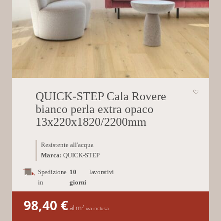
QUICK-STEP Cala Rovere
bianco perla extra opaco
13x220x1820/2200mm
Resistente all'acqua
Marca:
QUICK-STEP
Spedizione
10
lavorativi
in
giorni
98,40
€
2
al m
iva inclusa