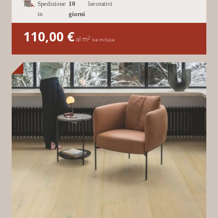
Spedizione
10
lavorativi
in
giorni
110,00
€
2
al m
iva inclusa