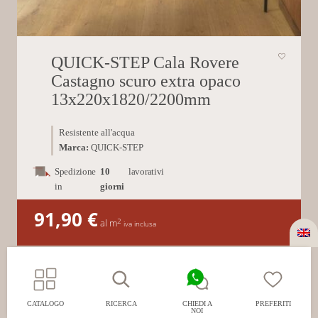
QUICK-STEP Cala Rovere
Castagno scuro extra opaco
13x220x1820/2200mm
Resistente all'acqua
Marca:
QUICK-STEP
Spedizione
10
lavorativi
in
giorni
91,90
€
2
al m
iva inclusa
CATALOGO
RICERCA
CHIEDI A
PREFERITI
NOI