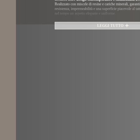
Realizzato con miscele di resine e cariche minerali, garanti
resistenza, impermeabilità e una superficie piacevole al ta
nel tempo un aspetto elegante e uniforme.
Le superfici
antiscivolo
e le texture effetto pietra o ardes
LEGGI TUTTO
sicurezza e stile, mentre lo spessore ridotto consente un’i
filo pavimento
, ideale per ambienti moderni e accessibili.
taglio su misura
, il piatto doccia in resina si adatta perf
configurazione, anche in bagni di piccole dimensioni o c
particolari.
Disponibile in molteplici
colorazioni e finiture opache
, 
facilità a rivestimenti e box doccia di ogni tipo, valorizzan
residenziali sia spazi contract.
Scopri online la collezione di
piatti doccia in resina
oppur
nostri showroom di
Carrù
e
Santa Vittoria d’Alba
(pro
Cuneo, Piemonte
) per toccare con mano finiture e soluzi