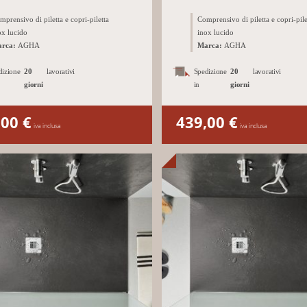
mprensivo di piletta e copri-piletta
Comprensivo di piletta e copri-pile
ox lucido
inox lucido
rca:
AGHA
Marca:
AGHA
dizione
20
lavorativi
Spedizione
20
lavorativi
giorni
in
giorni
,00
€
439,00
€
iva inclusa
iva inclusa