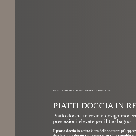
PRODOTTI ON-LINE
-
ARREDO BAGNO
-
PIATTI DOCCIA
PIATTI DOCCIA IN R
Piatto doccia in resina: design moder
prestazioni elevate per il tuo bagno
Il
piatto doccia in resina
è una delle soluzioni più apprez
desidera unire
design contemporaneo e funzionalità a