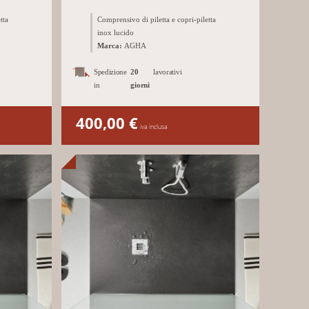
tta
Comprensivo di piletta e copri-piletta
inox lucido
Marca:
AGHA
Spedizione
20
lavorativi
in
giorni
400,00
€
iva inclusa