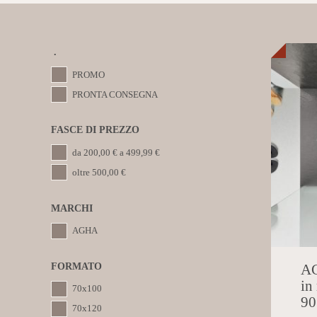
.
PROMO
PRONTA CONSEGNA
FASCE DI PREZZO
da 200,00 € a 499,99 €
oltre 500,00 €
MARCHI
AGHA
FORMATO
AG
in
70x100
90
70x120