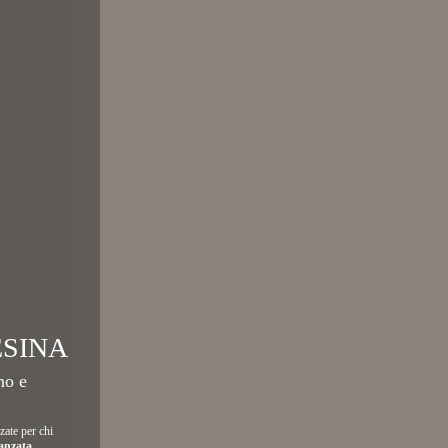
ESINA
no e
zate per chi
vanzata
.