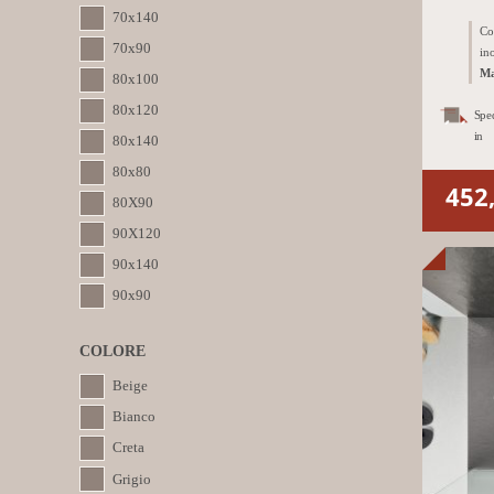
70x140
Co
70x90
in
Ma
80x100
80x120
Spe
in
80x140
80x80
452
80X90
90X120
90x140
90x90
COLORE
Beige
Bianco
Creta
Grigio