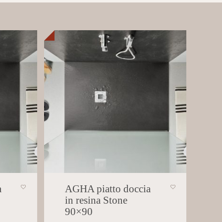
a
AGHA piatto doccia
in resina Stone
90×90