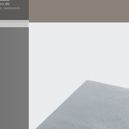
sce alta
tto, mantenendo
ia offrono
nstallazione
a
 Grazie al
ettamente a ogni
on forme
si abbina con
do sia progetti
e vieni nei
vincia di
oni disponibili.