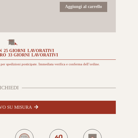
Up
Evo
Aggiungi al carrello
con
rivestimento
in
Acciaio
nero
quantità
N
25 GIORNI
LAVORATIVI
TRO
33 GIORNI
LAVORATIVI
per spedizioni posticipate. Immediata verifica e conferma dell’ordine.
ICHIEDI
VO SU MISURA