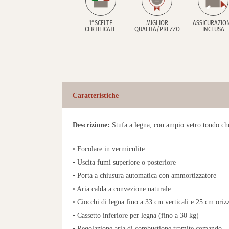
1°SCELTE
MIGLIOR
ASSICURAZIO
CERTIFICATE
QUALITÀ/PREZZO
INCLUSA
Caratteristiche
Descrizione:
Stufa a legna, con ampio vetro tondo ch
• Focolare in vermiculite
• Uscita fumi superiore o posteriore
• Porta a chiusura automatica con ammortizzatore
• Aria calda a convezione naturale
• Ciocchi di legna fino a 33 cm verticali e 25 cm oriz
• Cassetto inferiore per legna (fino a 30 kg)
• Regolazione aria di combustione tramite comando