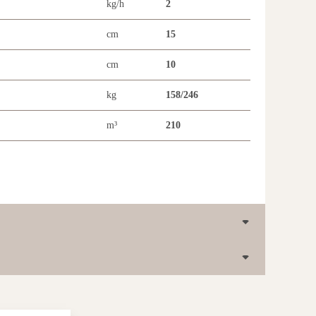
kg/h
2
cm
15
cm
10
kg
158/246
m³
210