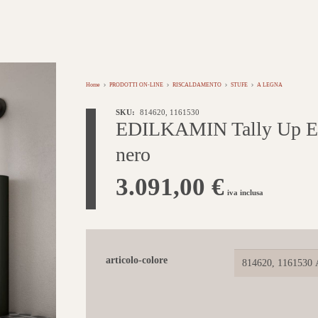
Home
PRODOTTI ON-LINE
RISCALDAMENTO
STUFE
A LEGNA
SKU:
814620, 1161530
EDILKAMIN Tally Up Evo
nero
3.091,00
€
iva inclusa
articolo-colore