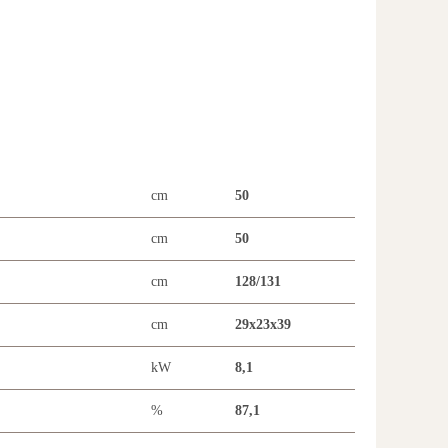
cm
50
cm
50
cm
128/131
cm
29x23x39
kW
8,1
%
87,1