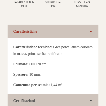
PAGAMENTI IN 12
SHOWROOM
CONSULENZA
MESI
FISICI
GRATUITA
Caratteristiche
Caratteristiche tecniche:
Gres porcellanato colorato
in massa, prima scelta, rettificato
Formato:
60×120 cm.
Spessore:
10 mm.
Contenuto per scatola:
1,44 m²
Certificazioni