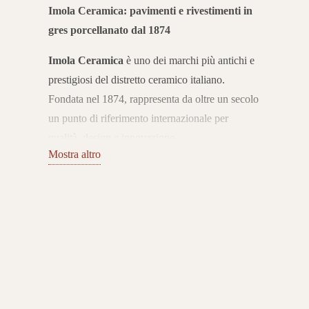
Imola Ceramica: pavimenti e rivestimenti in
gres porcellanato dal 1874
Imola Ceramica
è uno dei marchi più antichi e
prestigiosi del distretto ceramico italiano.
Fondata nel 1874, rappresenta da oltre un secolo
un punto di riferimento internazionale per
qualità, design e innovazione.
Mostra altro
L’azienda coniuga tradizione e ricerca
tecnologica, offrendo pavimenti e rivestimenti in
gres porcellanato Made in Italy che esprimono
eccellenza e stile senza tempo.
Collezioni per ogni ambiente
Il catalogo Imola Ceramica include superfici in
gres porcellanato effetto marmo, pietra, cemento,