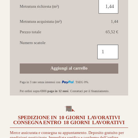
Metratura richiesta (m²)
Metratura acquistata (m²)
1,44
Prezzo totale
65,52 €
Numero scatole
IMOLA
Vibes
60x120
DG
Aggiungi al carrello
quantità
Paga in 3 rate senza interessi con
. TAEG 0%.
Per ordini sopra €800
paga in 12 mesi
. Contattaci per il finanziamento.
SPEDIZIONE IN
10 GIORNI
LAVORATIVI
CONSEGNA ENTRO
18 GIORNI
LAVORATIVI
Merce assicurata e consegna su appuntamento. Deposito gratuito per
spedizioni posticipate. Immediata verifica e conferma dell’ordine.