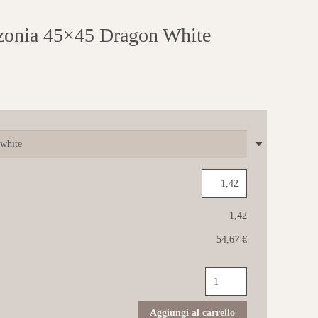
ia 45×45 Dragon White
1,42
54,67 €
CASALGRANDE
Amazzonia
45x45
Dragon
Aggiungi al carrello