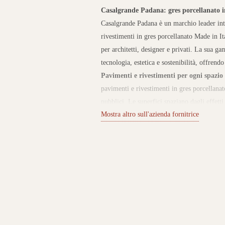
Casalgrande Padana: gres porcellanato i
Casalgrande Padana è un marchio leader int
rivestimenti in gres porcellanato Made in I
per architetti, designer e privati. La sua 
tecnologia, estetica e sostenibilità, offrend
Pavimenti e rivestimenti per ogni spazio
pavimenti e rivestimenti in gres porcellanat
pubblici. Le superfici spaziano dagli effett
Mostra altro sull'azienda fornitrice
eleganti, perfette per progetti d’interni e o
progettuale, resistenza nel tempo e semplic
qualità certificata
La forza di Casalgrande 
nell’impegno verso la sostenibilità. L’azien
ambientale, ricicla le materie prime e utili
offre prodotti sicuri, ecologici e certificat
settore del gres porcellanato.
Scopri Casal
nostro e-commerce puoi trovare una selezio
perfetti per valorizzare ogni ambiente con 