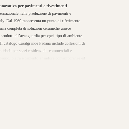
nnovativo per pavimenti e rivestimenti
ernazionale nella produzione di pavimenti e
taly. Dal 1960 rappresenta un punto di riferimento
gamma completa di soluzioni ceramiche unisce
o prodotti all’avanguardia per ogni tipo di ambiente.
Il catalogo Casalgrande Padana include collezioni di
o ideali per spazi residenziali, commerciali e
i legno, pietra e cemento a finiture contemporanee ed
utdoor. Ogni collezione garantisce versatilità
ità di manutenzione.
Innovazione, sostenibilità e
Padana risiede nella costante innovazione e
da investe in processi produttivi a basso impatto
zza energie rinnovabili. Grazie a questo approccio,
i, diventando un punto di riferimento globale nel
grande Padana negli showroom Rinaldi
Sul
ne di pavimenti e rivestimenti Casalgrande Padana,
design e qualità superiore. Se cerchi Casalgrande