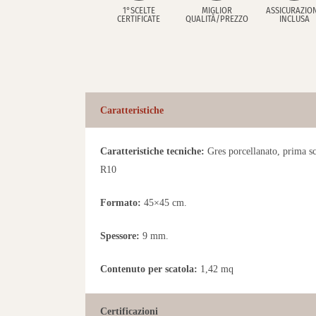
1°SCELTE
MIGLIOR
ASSICURAZIO
CERTIFICATE
QUALITÀ/PREZZO
INCLUSA
Caratteristiche
Caratteristiche tecniche:
Gres porcellanato, prima sce
R10
Formato:
45×45 cm.
Spessore:
9 mm.
Contenuto per scatola:
1,42 mq
Certificazioni