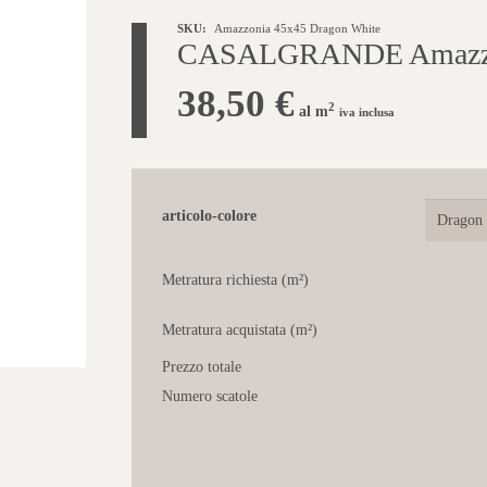
SKU:
Amazzonia 45x45 Dragon White
CASALGRANDE Amazzon
38,50
€
2
al m
iva inclusa
articolo-colore
Metratura richiesta (m²)
Metratura acquistata (m²)
Prezzo totale
Numero scatole