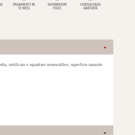
NE
PAGAMENTI IN
SHOWROOM
CONSULENZA
12 MESI
FISICI
GRATUITA
lta, rettificato e squadrato monocalibro, superficie naturale