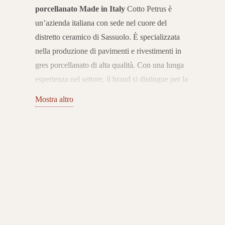
porcellanato Made in Italy
Cotto Petrus è
un’azienda italiana con sede nel cuore del
distretto ceramico di Sassuolo. È specializzata
nella produzione di pavimenti e rivestimenti in
gres porcellanato di alta qualità. Con una lunga
esperienza nel settore, il brand si distingue per la
capacità di unire tradizione ceramica,
Mostra altro
innovazione tecnologica e ricerca estetica. Le
sue collezioni sono pensate per soddisfare le
esigenze dell’abitare contemporaneo.
Pavimenti
e rivestimenti per interni ed esterni
Il catalogo
Cotto Petrus propone pavimenti e rivestimenti in
gres porcellanato che spaziano da effetti legno e
pietra fino a soluzioni moderne come cemento e
superfici minimaliste. Le collezioni sono
progettate per ambienti interni ed esterni,