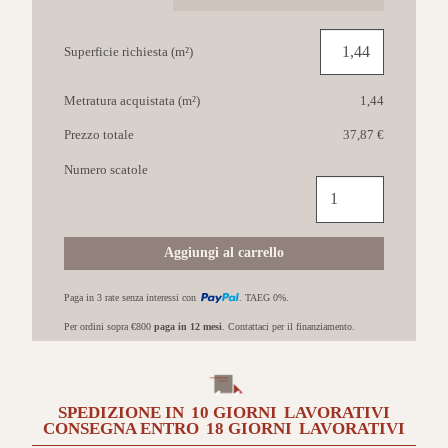
Superficie richiesta (m²)
Metratura acquistata (m²)
1,44
Prezzo totale
37,87 €
Numero scatole
COTTO
PETRUS
Fusion
60x120
Aggiungi al carrello
Antracite
quantità
Paga in 3 rate senza interessi con
. TAEG 0%.
Per ordini sopra €800
paga in 12 mesi
. Contattaci per il finanziamento.
SPEDIZIONE IN
10 GIORNI
LAVORATIVI
CONSEGNA ENTRO
18 GIORNI
LAVORATIVI