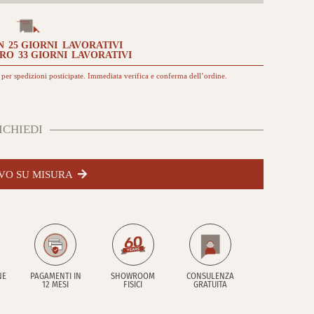
ed
esterno
Colorato
quantità
N
25 GIORNI
LAVORATIVI
TRO
33 GIORNI
LAVORATIVI
per spedizioni posticipate. Immediata verifica e conferma dell’ordine.
ICHIEDI
VO SU MISURA
NE
PAGAMENTI IN
SHOWROOM
CONSULENZA
12 MESI
FISICI
GRATUITA