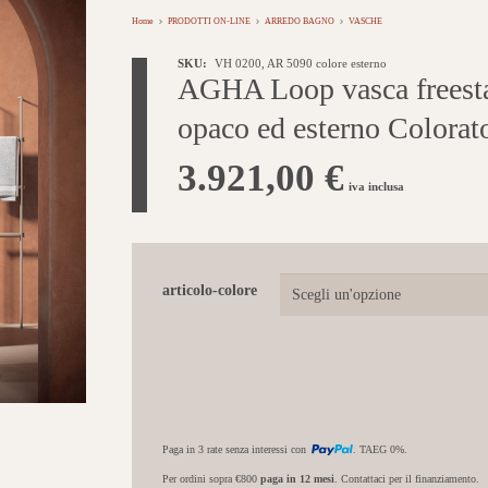
Home
PRODOTTI ON-LINE
ARREDO BAGNO
VASCHE
SKU:
VH 0200, AR 5090 colore esterno
AGHA Loop vasca freest
opaco ed esterno Colorat
3.921,00
€
iva inclusa
articolo-colore
Paga in 3 rate senza interessi con
. TAEG 0%.
Per ordini sopra €800
paga in 12 mesi
. Contattaci per il finanziamento.