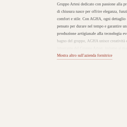
Gruppo Artesi dedicato con passione alla pr
di chiusura nasce per offrire eleganza, funzi
comfort e stile. Con AGHA, ogni dettaglio – 
pensato per durare nel tempo e garantire un
produzione artigianale alla tecnologia ev
bagno del gruppo, AGHA unisce creatività e
integrante del Gruppo Artesi, insieme ai ma
Mostra altro sull'azienda fornitrice
nello stabilimento di Maron di Brugnera (P
scorrevoli o battenti fino a modelli ultraso
geometrie moderne, presentano profili in al
vetri e profili.
Design, sostenibilità e qual
personalizzabili – satinate, lucide o color
ambienti contemporanei e progetti su misura.
tecnologia e artigianalità. Processi automat
assicurando standard qualitativi elevati. Ino
scelta di materiali riciclabili e nella cura d
estetica.
Scopri AGHA nei nostri showro