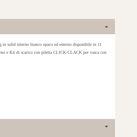
 in solid interno bianco opaco ed esterno disponibile in 11
ieno e Kit di scarico con piletta CLICK-CLACK per vasca con
ROCCIA
PIOMBO
MATTONE
LINO
CUOIO
CRETA
BLU NOTTE