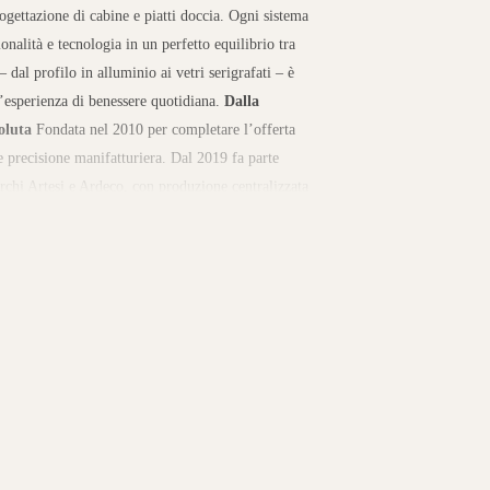
ogettazione di cabine e piatti doccia. Ogni sistema
onalità e tecnologia in un perfetto equilibrio tra
dal profilo in alluminio ai vetri serigrafati – è
’esperienza di benessere quotidiana.
Dalla
oluta
Fondata nel 2010 per completare l’offerta
 precisione manifatturiera. Dal 2019 fa parte
rchi Artesi e Ardeco, con produzione centralizzata
N). Le collezioni spaziano da box doccia ad ante
ttili come
Run
. I piatti doccia in resina, dalle
luminio riciclabile al 100% e finiture coordinate per
ità italiana
Il design minimal e le finiture
ate – permettono di integrare AGHA con armonia in
 I punti di forza risiedono nella fusione tra
izzati convivono con controlli manuali accurati,
ltre, l’impegno verso la sostenibilità emerge nella
elle linee essenziali, che valorizzano durata e pulizia
om Rinaldi
Scopri una selezione delle collezioni