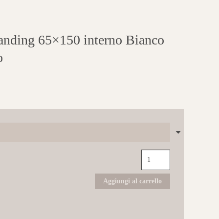
anding 65×150 interno Bianco
o
AGHA
Loop
vasca
freestanding
Aggiungi al carrello
65x150
interno
Bianco
opaco