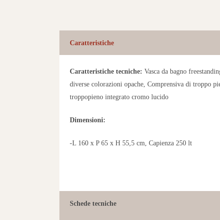
Caratteristiche
Caratteristiche tecniche:
Vasca da bagno freestanding
diverse colorazioni opache, Comprensiva di troppo p
troppopieno integrato cromo lucido
Dimensioni:
-L 160 x P 65 x H 55,5 cm, Capienza 250 lt
TORTORA
Acciaio Nero
GRIGIO
CAPPUCCINO
Schede tecniche