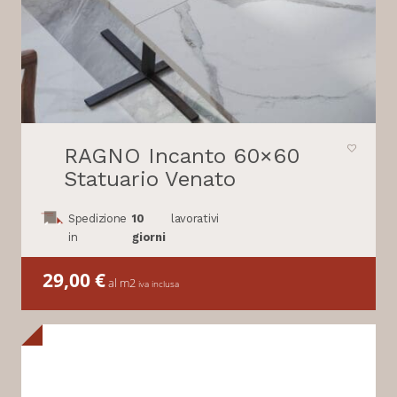
RAGNO Incanto 60×60
Statuario Venato
Spedizione
10
lavorativi
in
giorni
29,00
€
al m2
iva inclusa