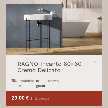
RAGNO Incanto 60×60
Cremo Delicato
Spedizione
10
lavorativi
in
giorni
29,00
€
al m2
iva inclusa