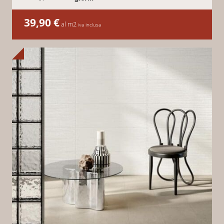
39,90
€
al m2
iva inclusa