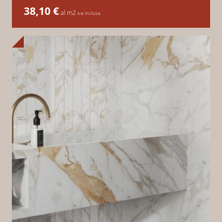
38,10
€
al m2
iva inclusa