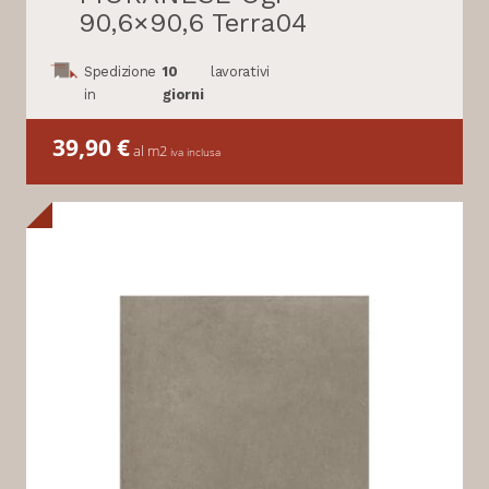
90,6×90,6 Terra04
Spedizione
10
lavorativi
in
giorni
39,90
€
al m2
iva inclusa