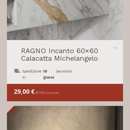
RAGNO Incanto 60×60
Calacatta Michelangelo
Spedizione
10
lavorativi
in
giorni
29,00
€
al m2
iva inclusa