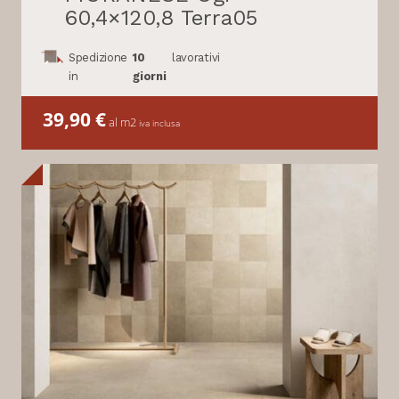
60,4×120,8 Terra05
Spedizione
10
lavorativi
in
giorni
39,90
€
al m2
iva inclusa