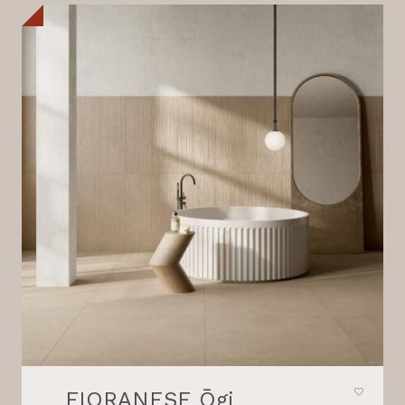
FIORANESE Ōgi