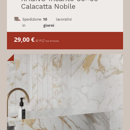
Calacatta Nobile
Spedizione
10
lavorativi
in
giorni
29,00
€
al m2
iva inclusa