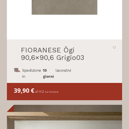
FIORANESE Ōgi
90,6×90,6 Grigio03
Spedizione
10
lavorativi
in
giorni
39,90
€
al m2
iva inclusa