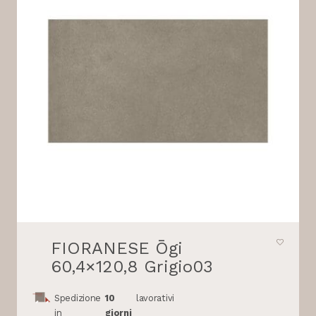
FIORANESE Ōgi
60,4×120,8 Grigio03
Spedizione
10
lavorativi
in
giorni