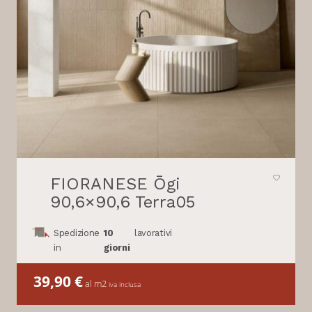
FIORANESE Ōgi
90,6×90,6 Terra05
Spedizione
10
lavorativi
in
giorni
39,90
€
al m2
iva inclusa