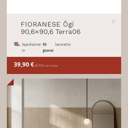
FIORANESE Ōgi
90,6×90,6 Terra06
Spedizione
10
lavorativi
in
giorni
39,90
€
al m2
iva inclusa