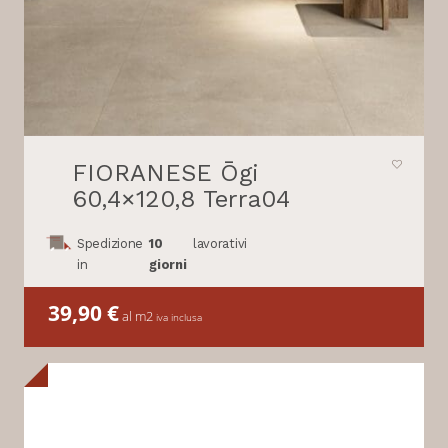
FIORANESE Ōgi
60,4×120,8 Terra04
Spedizione
10
lavorativi
in
giorni
39,90
€
al m2
iva inclusa