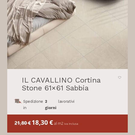
IL CAVALLINO Cortina
Stone 61×61 Sabbia
Spedizione
2
lavorativi
in
giorni
Il
18,30
€
Il
21,80
€
al m2
iva inclusa
prezzo
prezzo
originale
attuale
era:
è: