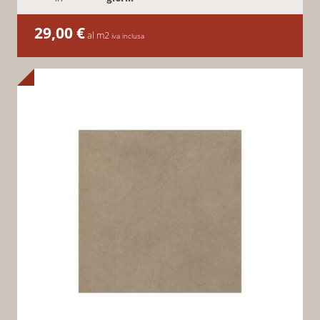
29,00
€
al m2
iva inclusa