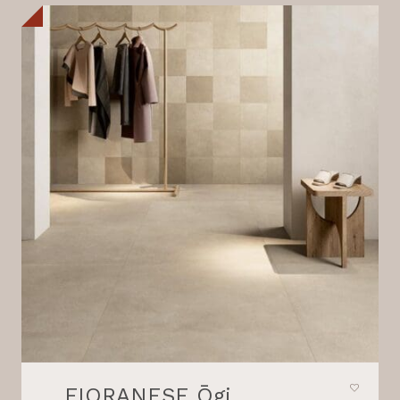
FIORANESE Ōgi