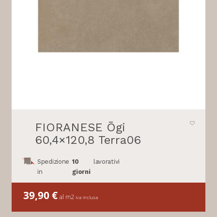
FIORANESE Ōgi
60,4×120,8 Terra06
Spedizione
10
lavorativi
in
giorni
39,90
€
al m2
iva inclusa