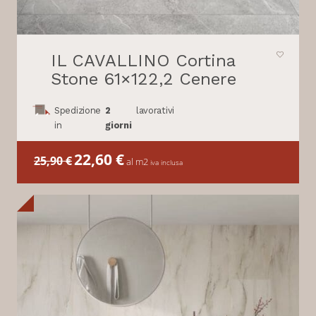
IL CAVALLINO Cortina
Stone 61×122,2 Cenere
Spedizione
2
lavorativi
in
giorni
Il
22,60
€
Il
25,90
€
al m2
iva inclusa
prezzo
prezzo
originale
attuale
era:
è:
25,90 €.
22,60 €.