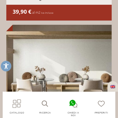
39,90
€
al m2
iva inclusa
CATALOGO
RICERCA
CHIEDI A
PREFERITI
NOI