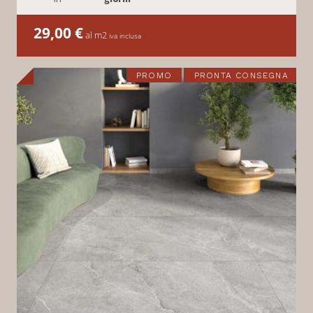
29,00
€
al m2
iva inclusa
PROMO
PRONTA CONSEGNA