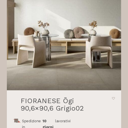
FIORANESE Ōgi
90,6×90,6 Grigio02
Spedizione
10
lavorativi
in
giorni