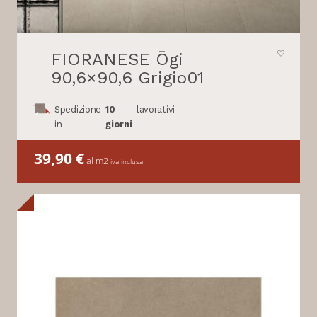
FIORANESE Ōgi
90,6×90,6 Grigio01
Spedizione
10
lavorativi
in
giorni
39,90
€
al m2
iva inclusa