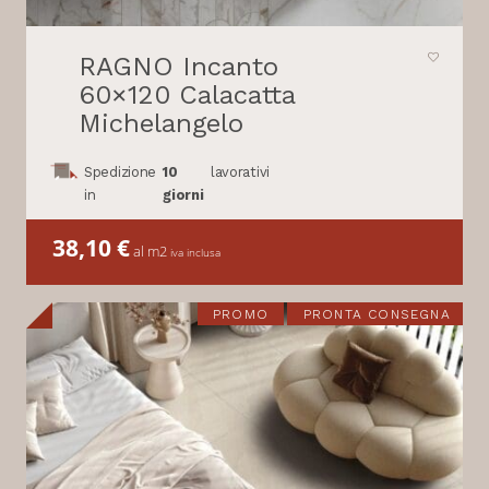
RAGNO Incanto
60×120 Calacatta
Michelangelo
Spedizione
10
lavorativi
in
giorni
38,10
€
al m2
iva inclusa
PROMO
PRONTA CONSEGNA