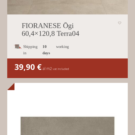
FIORANESE Ōgi
60,4×120,8 Terra04
Shipping
10
working
in
days
39,90
€
al m2
vat included