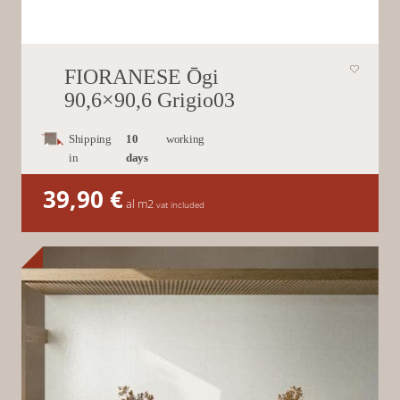
FIORANESE Ōgi
90,6×90,6 Grigio03
Shipping
10
working
in
days
39,90
€
al m2
vat included