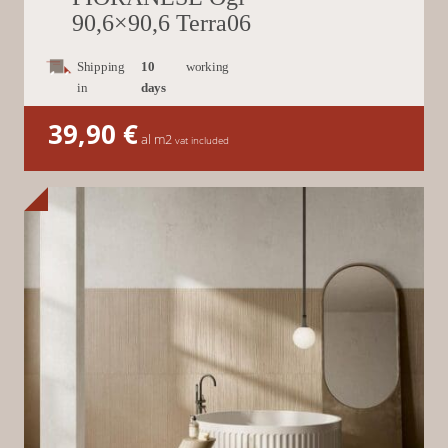
90,6×90,6 Terra06
Shipping
10
working
in
days
39,90
€
al m2
vat included