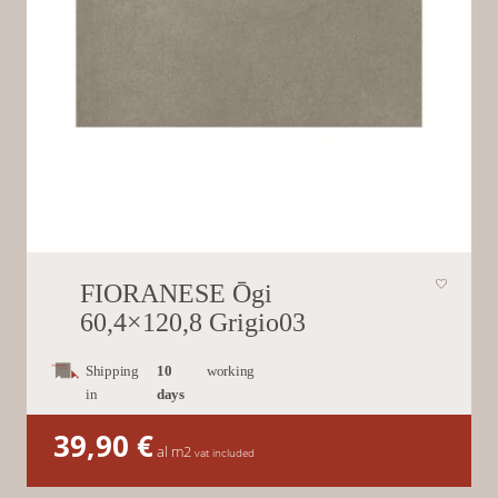
FIORANESE Ōgi
60,4×120,8 Grigio03
Shipping
10
working
in
days
39,90
€
al m2
vat included