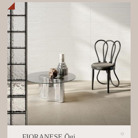
FIORANESE Ōgi