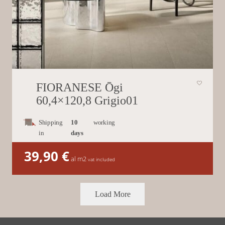
FIORANESE Ōgi
60,4×120,8 Grigio01
Shipping
10
working
in
days
39,90
€
al m2
vat included
Load More