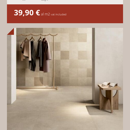
39,90
€
al m2
vat included