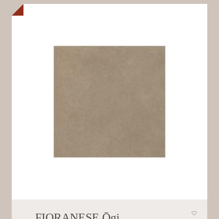
FIORANESE Ōgi