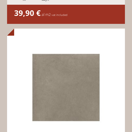
39,90
€
al m2
vat included