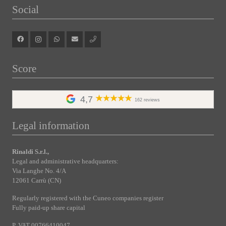
Social
Score
4,7
162 reviews
Legal information
Rinaldi S.r.l.,
Legal and administrative headquarters:
Via Langhe No. 4/A
12061 Carrù (CN)
Regularly registered with the Cuneo companies register
Fully paid-up share capital
P. VAT 00766410047