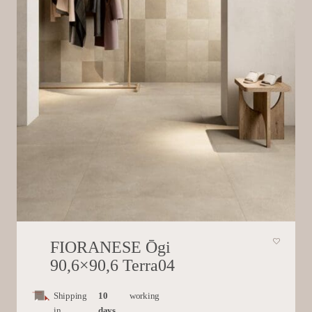
FIORANESE Ōgi
90,6×90,6 Terra04
Shipping
10
working
in
days