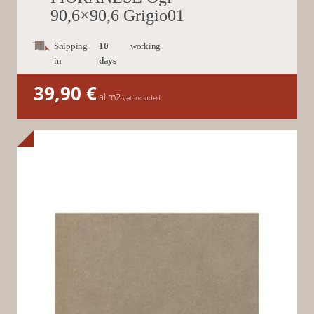
90,6×90,6 Grigio01
Shipping
10
working
in
days
39,90
€
al m2
vat included