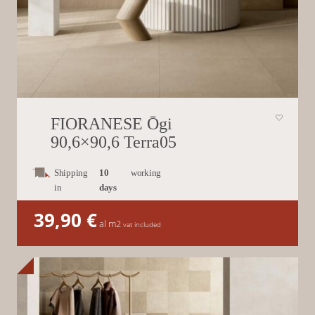
FIORANESE Ōgi
90,6×90,6 Terra05
Shipping
10
working
in
days
39,90
€
al m2
vat included