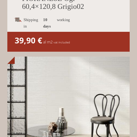
60,4×120,8 Grigio02
Shipping
10
working
in
days
39,90
€
al m2
vat included