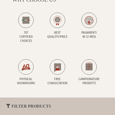
Se cerchi Fioranese in Piemonte o nel Nord Italia, visita
i nostri showroom Rinaldi di
Carrù
e
Santa Vittoria
of Alba
(Cuneo). You can touch the collections and
receive personalised advice.
1ST
BEST
PAGAMENTI
CERTIFIED
QUALITY/PRICE
IN 12 MESI
CHOICES
PHYSICAL
FREE
CAMPIONATURE
SHOWROOMS
CONSULTATION
PRODOTTI
FILTER PRODUCTS