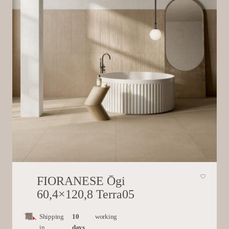
FIORANESE Ōgi
60,4×120,8 Terra05
Shipping
10
working
in
days