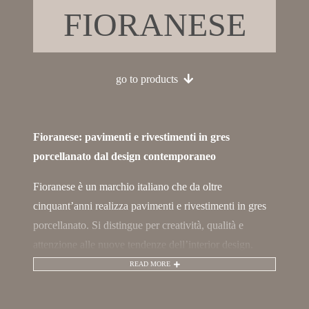
FIORANESE
go to products
Fioranese: pavimenti e rivestimenti in gres
porcellanato dal design contemporaneo
Fioranese è un marchio italiano che da oltre
cinquant’anni realizza pavimenti e rivestimenti in gres
porcellanato. Si distingue per creatività, qualità e
attenzione alle nuove tendenze dell’interior design.
READ MORE
L’azienda, con sede nel distretto ceramico di Fiorano
Modenese, combina la tradizione ceramica italiana con