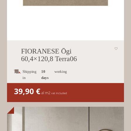
FIORANESE Ōgi
60,4×120,8 Terra06
Shipping
10
working
in
days
39,90
€
al m2
vat included