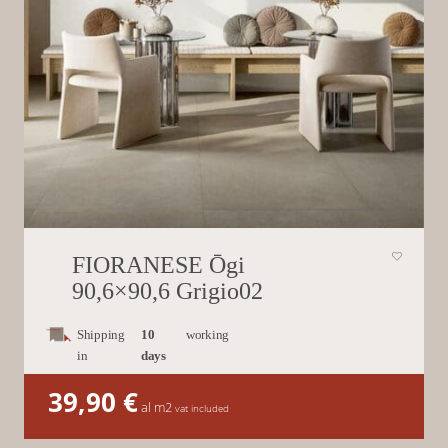
FIORANESE Ōgi
90,6×90,6 Grigio02
Shipping
10
working
in
days
39,90
€
al m2
vat included