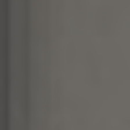
– permettono di creare
ambienti eleganti e
contemporanei, ma anche
rustici e accoglienti, a
seconda della finitura scelta.
Oltre all’estetica, il
gres
effetto pietra
garantisce
elevate prestazioni
tecniche
, perfette anche per
progetti contract o per
l’abbinamento con
pavimentazioni coordinate,
mantenendo coerenza
stilistica tra superfici
verticali e orizzontali.
Scopri una selezione di
rivestimenti in gres e
ceramica effetto pietra
disponibili anche online
,
oppure vieni a trovarci nei
nostri showroom di
Carrù
e Santa Vittoria d’Alba
(provincia di Cuneo,
Piemonte)
per esplorare
molte altre soluzioni dal
vivo. Tutti i prodotti sono
acquistabili online in tutta
Italia.