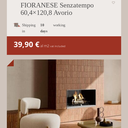
FIORANESE Senzatempo
60,4×120,8 Avorio
Shipping
10
working
in
days
39,90
€
al m2
vat included