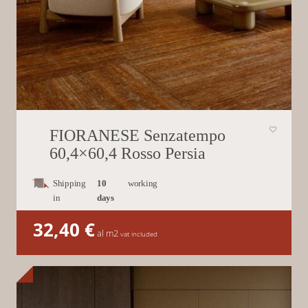
FIORANESE Senzatempo
60,4×60,4 Rosso Persia
Shipping
10
working
in
days
32,40
€
al m2
vat included