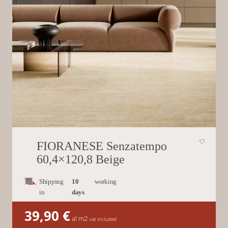
FIORANESE Senzatempo
60,4×120,8 Beige
Shipping
10
working
in
days
39,90
€
al m2
vat included