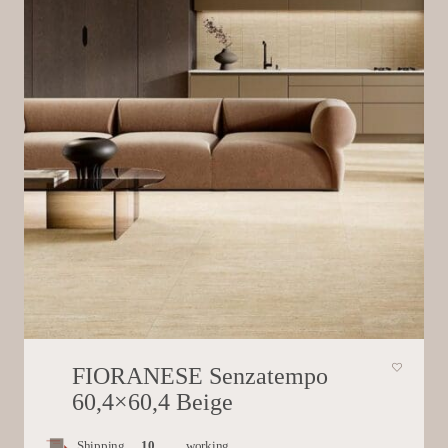
FIORANESE Senzatempo
60,4×60,4 Beige
Shipping
10
working