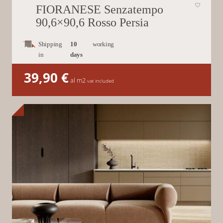
FIORANESE Senzatempo
90,6×90,6 Rosso Persia
Shipping
10
working
in
days
39,90
€
al m2
vat included