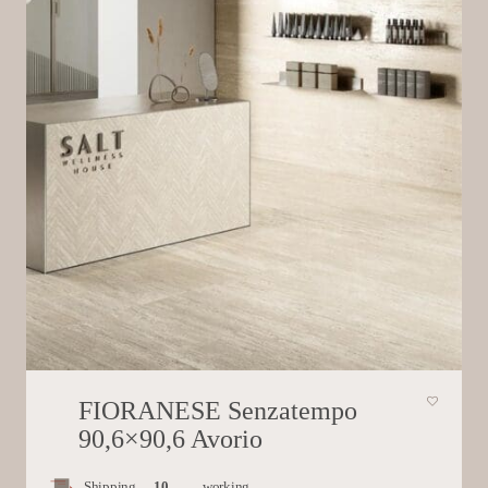
FIORANESE Senzatempo
90,6×90,6 Avorio
Shipping
10
working