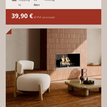
in
days
39,90
€
al m2
vat included