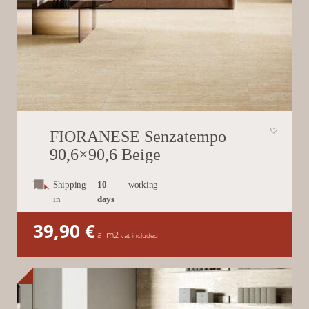
FIORANESE Senzatempo
90,6×90,6 Beige
Shipping
10
working
in
days
39,90
€
al m2
vat included