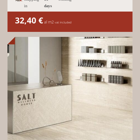
in
days
32,40
€
al m2
vat included