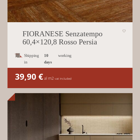
FIORANESE Senzatempo
60,4×120,8 Rosso Persia
Shipping
10
working
in
days
39,90
€
al m2
vat included