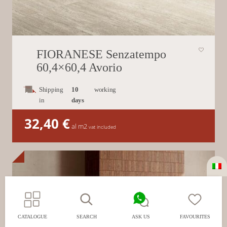
FIORANESE Senzatempo
60,4×60,4 Avorio
Shipping
10
working
in
days
32,40
€
al m2
vat included
CATALOGUE
SEARCH
ASK US
FAVOURITES