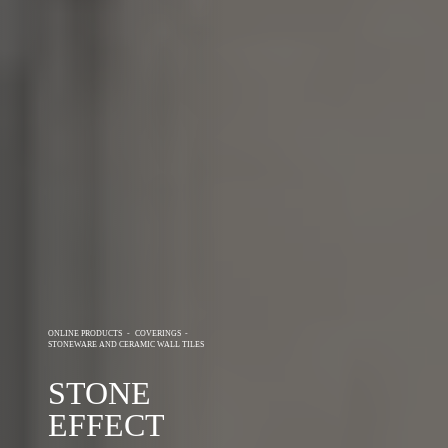
ONLINE PRODUCTS
-
COVERINGS
-
STONEWARE AND CERAMIC WALL TILES
STONE
EFFECT