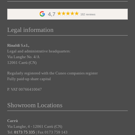
4,7
162 reviews
Legal information
Rinaldi S.r.l.,
Legal and administrative headquarters:
Via Langhe No. 4/A
12061 Carrù (CN)
Regularly registered with the Cuneo companies register
Fully paid-up share capital
P. VAT 00766410047
Showroom Locations
Carrù
Via Langhe, 4 - 12061 Carrù (CN)
Tel.
0173 75 335
| Fax 0173 759 143