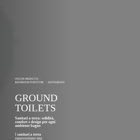
ONLINE PRODUCTS
-
BATHROOM FURNITURE
-
SANITARIANS
GROUND
TOILETS
Sanitari a terra: solidità,
comfort e design per ogni
ambiente bagno
I
sanitari a terra
rappresentano una