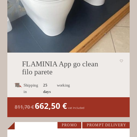
FLAMINIA App go clean
filo parete
Shipping
25
working
in
days
662,50
€
Il
Il
811,70
€
prezzo
prezzo
vat included
originale
attuale
era:
è:
811,70 €.
662,50 €.
PROMO
PROMPT DELIVERY