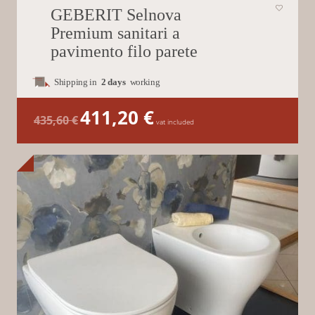
GEBERIT Selnova
Premium sanitari a
pavimento filo parete
Shipping in
2 days
working
411,20
€
Il
Il
435,60
€
prezzo
prezzo
vat included
originale
attuale
era:
è:
435,60 €.
411,20 €.