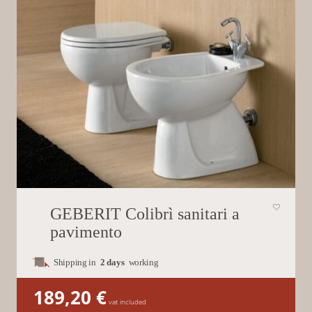
GEBERIT Colibrì sanitari a
pavimento
Shipping in
2 days
working
189,20
€
vat included