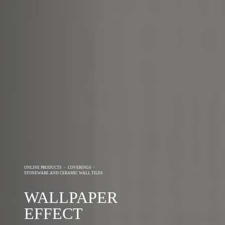
ONLINE PRODUCTS
-
COVERINGS
-
STONEWARE AND CERAMIC WALL TILES
WALLPAPER
EFFECT