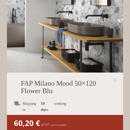
FAP Milano Mood 50×120
Flower Blu
Shipping
10
working
in
days
60,20
€
2
al m
vat included