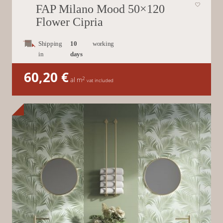
FAP Milano Mood 50×120
Flower Cipria
Shipping
10
working
in
days
60,20
€
2
al m
vat included