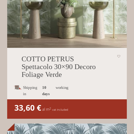
COTTO PETRUS
Spettacolo 30×90 Decoro
Foliage Verde
Shipping
10
working
in
days
33,60
€
2
al m
vat included