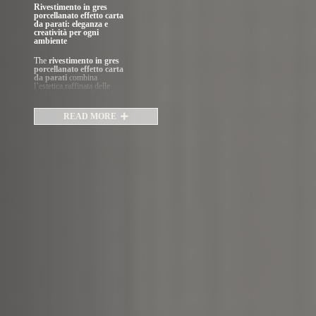
Rivestimento in gres
porcellanato effetto carta
da parati: eleganza e
creatività per ogni
ambiente
The
rivestimento in gres
porcellanato effetto carta
da parati
combina
l’estetica raffinata delle
decorazioni murali con la
praticità e la resistenza del
gres. Questa soluzione
READ MORE
permette di ricreare
pareti
scenografiche, moderne o
artistiche
, adatte a
valorizzare qualsiasi
ambiente domestico o
commerciale.
Grazie alle
tecnologie di
stampa digitale ad alta
definizione
, i rivestimenti
effetto carta da parati
offrono una straordinaria
varietà di motivi: trame
floreali, texture
geometriche, disegni
naturali e ispirazioni
materiche che trasformano
ogni parete in un elemento
d’arredo di grande
personalità. Il gres
porcellanato, oltre a essere
impermeabile, igienico e
facile da pulire
, è anche