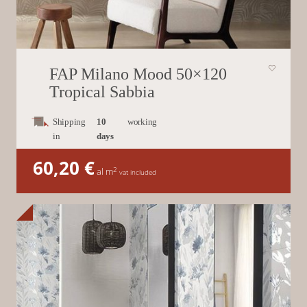
FAP Milano Mood 50×120
Tropical Sabbia
Shipping
10
working
in
days
60,20
€
2
al m
vat included