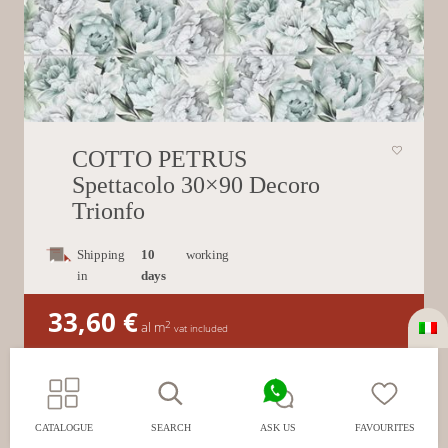
COTTO PETRUS
Spettacolo 30×90 Decoro
Trionfo
Shipping
10
working
in
days
33,60
€
2
al m
vat included
CATALOGUE
SEARCH
ASK US
FAVOURITES