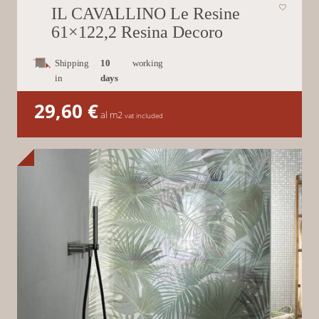
IL CAVALLINO Le Resine
61×122,2 Resina Decoro
Shipping
10
working
in
days
29,60
€
al m2
vat included