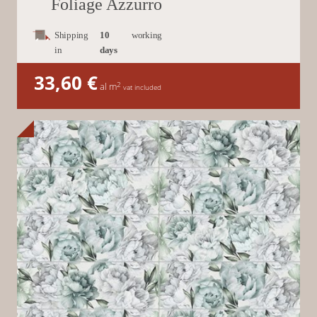
Foliage Azzurro
Shipping
10
working
in
days
33,60
€
2
al m
vat included