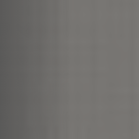
resistente all’umidità, alle
macchie e agli sbalzi
termici, rendendolo ideale
per
bagni, cucine,
soggiorni e ambienti
pubblici
.
Versatile e duraturo, il
rivestimento in gres
porcellanato effetto carta
da parati
consente di
ottenere l’effetto decorativo
di una vera wallpaper, con
la sicurezza e la solidità di
un materiale tecnico di
lunga durata. È la scelta
ideale per chi desidera
coniugare estetica,
funzionalità e manutenzione
minima.
Scopri una selezione di
rivestimenti in gres
porcellanato effetto carta
da parati disponibili
anche online
, oppure visita
i nostri showroom di
Carrù e Santa Vittoria
d’Alba (provincia di
Cuneo, Piemonte)
per
scoprire dal vivo molte più
soluzioni e ricevere
consulenza personalizzata.
Acquistabili online in tutta
Italia.