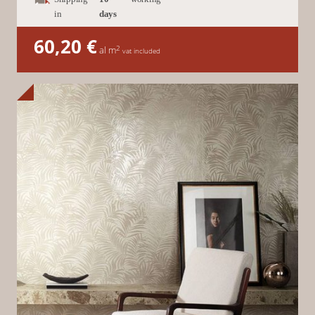
in
days
60,20
€
2
al m
vat included