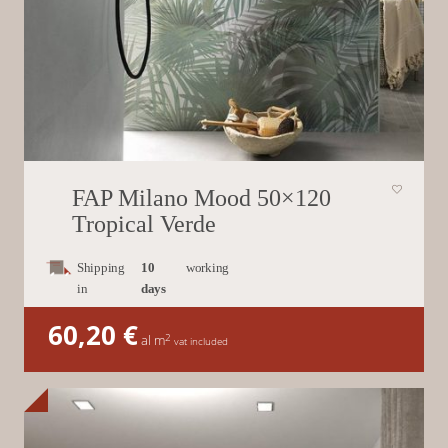
FAP Milano Mood 50×120
Tropical Verde
Shipping
10
working
in
days
60,20
€
2
al m
vat included