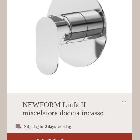
NEWFORM Linfa II
miscelatore doccia incasso
Shipping in
2 days
working