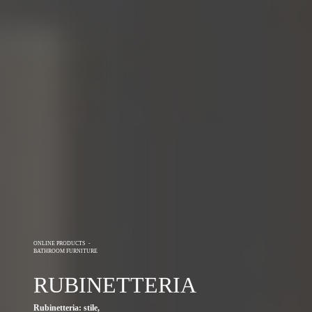
ONLINE PRODUCTS
-
BATHROOM FURNITURE
RUBINETTERIA
Rubinetteria: stile,