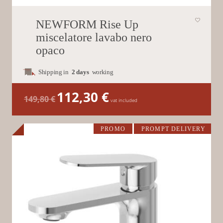
NEWFORM Rise Up
miscelatore lavabo nero
opaco
Shipping in
2 days
working
112,30
€
Il
Il
149,80
€
prezzo
prezzo
vat included
originale
attuale
era:
è:
149,80 €.
112,30 €.
PROMO
PROMPT DELIVERY