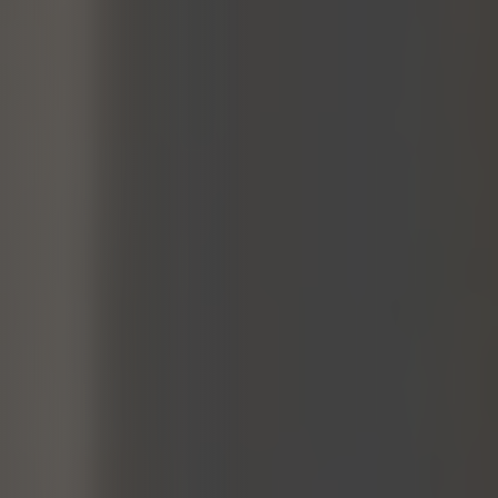
forme classiche alle più
minimaliste, offrendo
soluzioni adatte a ogni stile
d’arredo e tipologia di
installazione, sia a parete
che su piano.
L’abbinamento con lavabi,
vasche e docce coordina
visivamente l’intero spazio,
creando un ambiente
armonioso e funzionale.
Scopri una selezione di
rubinetteria disponibile
anche online
o
vieni a
trovarci nei nostri
showroom di Carrù e
Santa Vittoria d’Alba
(provincia di Cuneo,
Piemonte)
per scoprire
molte più soluzioni, finiture
e combinazioni di arredo
bagno dal vivo.