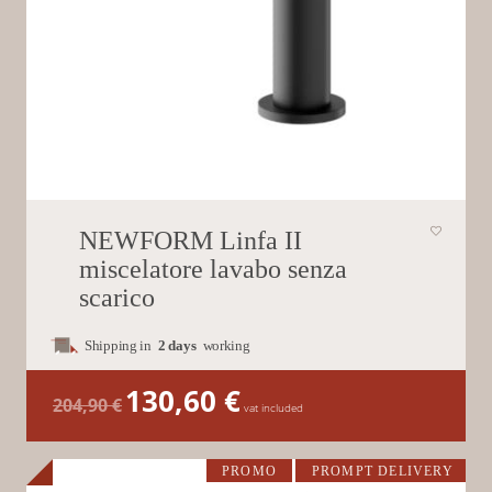
NEWFORM Linfa II
miscelatore lavabo senza
scarico
Shipping in
2 days
working
130,60
€
Il
Il
204,90
€
prezzo
prezzo
vat included
originale
attuale
era:
è:
204,90 €.
130,60 €.
PROMO
PROMPT DELIVERY