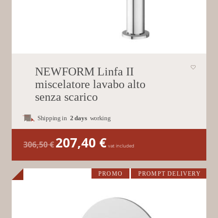
NEWFORM Linfa II
miscelatore lavabo alto
senza scarico
Shipping in
2 days
working
207,40
€
Il
Il
306,50
€
prezzo
prezzo
vat included
originale
attuale
era:
è:
306,50 €.
207,40 €.
PROMO
PROMPT DELIVERY