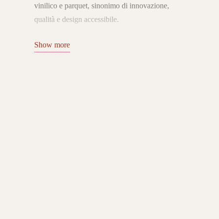
vinilico e parquet, sinonimo di innovazione,
qualità e design accessibile.
Fin dalla sua fondazione nel 1990, l’azienda ha
Show more
rivoluzionato il settore introducendo il sistema di
posa a incastro senza colla, che ha reso più
semplice e veloce l’installazione dei pavimenti
flottanti.
Collezioni per ogni stile e ambiente
Il catalogo Quick-Step comprende pavimenti in
laminato ad alta resistenza, pavimenti vinilici
LVT impermeabili e parquet in legno naturale.
Le collezioni offrono un’ampia gamma di
formati, colori ed effetti estetici – dal rovere al
cemento, dal marmo al moderno effetto pietra –