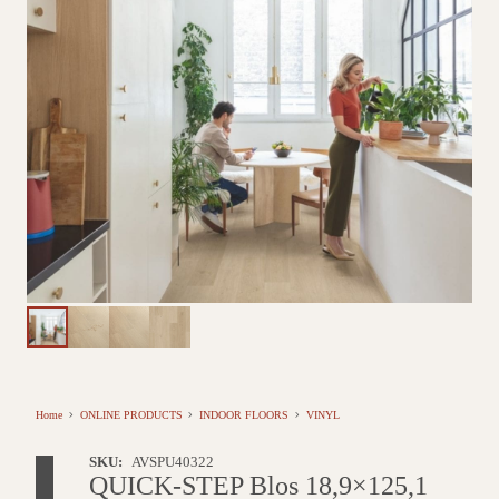
Home
ONLINE PRODUCTS
INDOOR FLOORS
VINYL
SKU:
AVSPU40322
QUICK-STEP Blos 18,9×125,1