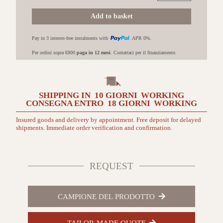
Blos
18,9x125,1
Add to basket
Rovere
sabbia
Pay in 3 interest-free instalments with
. APR 0%.
della
costa
Per ordini sopra €800
paga in 12 mesi
. Contattaci per il finanziamento.
quantità
SHIPPING IN
10 GIORNI
WORKING
CONSEGNA ENTRO
18 GIORNI
WORKING
Insured goods and delivery by appointment. Free deposit for delayed
shipments. Immediate order verification and confirmation.
REQUEST
CAMPIONE DEL PRODOTTO
TAILOR-MADE QUOTE