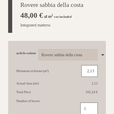
Rovere sabbia della costa
48,00
€
2
al m
vat included
Integrated mattress
article-colour
Metratura richiesta (m²)
Actual Area (m²)
2,13
Total Price
102,24 €
Number of boxes
QUICK-
STEP