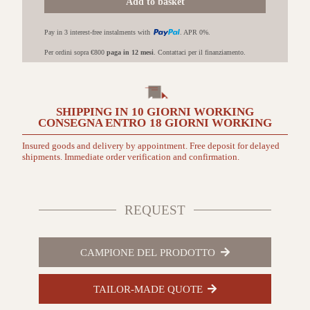
Add to basket
Kun
quantità
Pay in 3 interest-free instalments with
. APR 0%.
Per ordini sopra €800
paga in 12 mesi
. Contattaci per il finanziamento.
SHIPPING IN
10 GIORNI
WORKING
CONSEGNA ENTRO
18 GIORNI
WORKING
Insured goods and delivery by appointment. Free deposit for delayed
shipments. Immediate order verification and confirmation.
REQUEST
CAMPIONE DEL PRODOTTO
TAILOR-MADE QUOTE