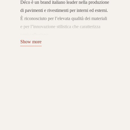
Déco è un brand italiano leader nella produzione
di pavimenti e rivestimenti per interni ed esterni.
È riconosciuto per l’elevata qualità dei materiali
e per l’innovazione stilistica che caratterizza
ogni collezione.
Show more
La gamma Déco spazia dalle superfici in legno
composito — ideali per decking e cladding —
alle linee viniliche per interni, studiate per unire
estetica, performance e sostenibilità.
Innovazione e sostenibilità Made in Italy
Fondata con la missione di interpretare le nuove
esigenze dell’abitare, Déco ha costruito la
propria identità attorno a valori come
sostenibilità ambientale, ricerca tecnologica e
prestigio Made in Italy.