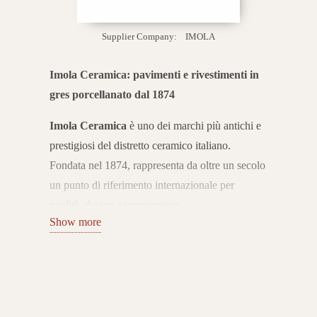
Supplier Company:
IMOLA
Imola Ceramica: pavimenti e rivestimenti in
gres porcellanato dal 1874
Imola Ceramica
è uno dei marchi più antichi e
prestigiosi del distretto ceramico italiano.
Fondata nel 1874, rappresenta da oltre un secolo
un punto di riferimento internazionale per
qualità, design e innovazione.
Show more
L’azienda coniuga tradizione e ricerca
tecnologica, offrendo pavimenti e rivestimenti in
gres porcellanato Made in Italy che esprimono
eccellenza e stile senza tempo.