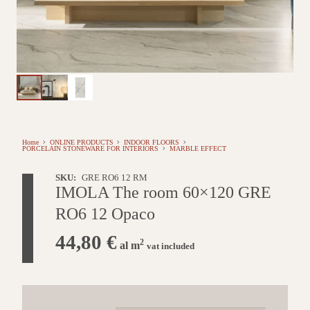
Home
ONLINE PRODUCTS
INDOOR FLOORS
PORCELAIN STONEWARE FOR INTERIORS
MARBLE EFFECT
SKU:
GRE RO6 12 RM
IMOLA The room 60×120 GRE
RO6 12 Opaco
44,80
€
2
al m
vat included