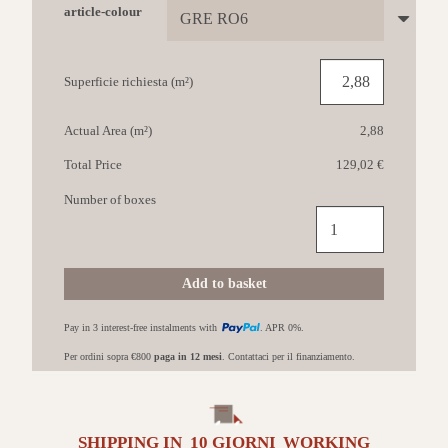
article-colour
Superficie richiesta (m²)
Actual Area (m²)
2,88
Total Price
129,02 €
Number of boxes
IMOLA
The
room
60x120
Add to basket
GRE
RO6
Pay in 3 interest-free instalments with
. APR 0%.
12
Opaco
Per ordini sopra €800
paga in 12 mesi
. Contattaci per il finanziamento.
quantità
SHIPPING IN
10 GIORNI
WORKING