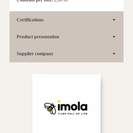
Certifications
Product presentation
Supplier company