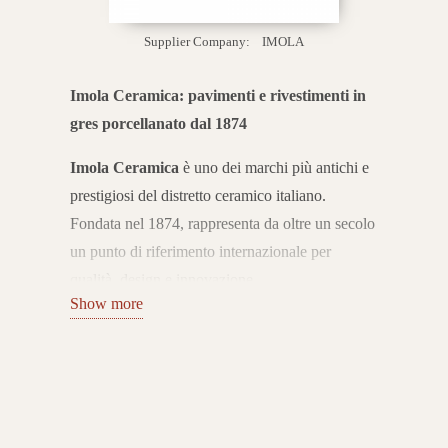
Supplier Company:
IMOLA
Imola Ceramica: pavimenti e rivestimenti in
gres porcellanato dal 1874
Imola Ceramica
è uno dei marchi più antichi e
prestigiosi del distretto ceramico italiano.
Fondata nel 1874, rappresenta da oltre un secolo
un punto di riferimento internazionale per
qualità, design e innovazione.
Show more
L’azienda coniuga tradizione e ricerca
tecnologica, offrendo pavimenti e rivestimenti in
gres porcellanato Made in Italy che esprimono
eccellenza e stile senza tempo.