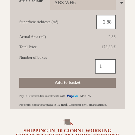
article-colour
Superficie richiesta (m²)
Actual Area (m²)
2,88
Total Price
173,38 €
Number of boxes
IMOLA
The
room
60x120
Add to basket
ABS
WH6
Pay in 3 interest-free instalments with
. APR 0%.
12
Lucido
Per ordini sopra €800
paga in 12 mesi
. Contattaci per il finanziamento.
quantità
SHIPPING IN
10 GIORNI
WORKING