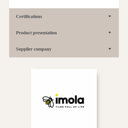
Certifications
Product presentation
Supplier company