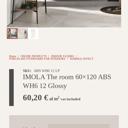
Home
ONLINE PRODUCTS
INDOOR FLOORS
PORCELAIN STONEWARE FOR INTERIORS
MARBLE EFFECT
SKU:
ABS WH6 12 LP
IMOLA The room 60×120 ABS
WH6 12 Glossy
60,20
€
2
al m
vat included