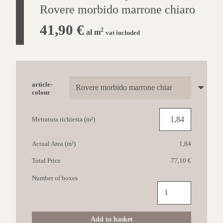
Rovere morbido marrone chiaro
41,90
€
2
al m
vat included
article-
colour
Metratura richiesta (m²)
Actual Area (m²)
1,84
Total Price
77,10 €
Number of boxes
QUICK-
STEP
Impressive
19x138
Add to basket