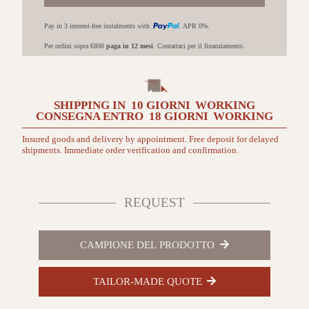
Rovere
morbido
Pay in 3 interest-free instalments with
. APR 0%.
marrone
chiaro
Per ordini sopra €800
paga in 12 mesi
. Contattaci per il finanziamento.
quantità
SHIPPING IN
10 GIORNI
WORKING
CONSEGNA ENTRO
18 GIORNI
WORKING
Insured goods and delivery by appointment. Free deposit for delayed
shipments. Immediate order verification and confirmation.
REQUEST
CAMPIONE DEL PRODOTTO
TAILOR-MADE QUOTE