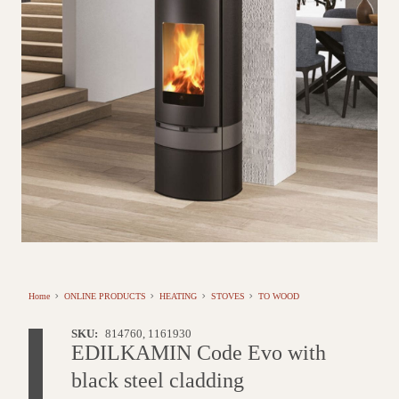
Home
ONLINE PRODUCTS
HEATING
STOVES
TO WOOD
SKU:
814760, 1161930
EDILKAMIN Code Evo with
black steel cladding