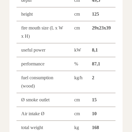
depth
cm
49,5
height
cm
125
fire mouth size (L x W
cm
29x23x39
x H)
useful power
kW
8,1
performance
%
87,1
fuel consumption
kg/h
2
(wood)
Ø smoke outlet
cm
15
Air intake Ø
cm
10
total weight
kg
168