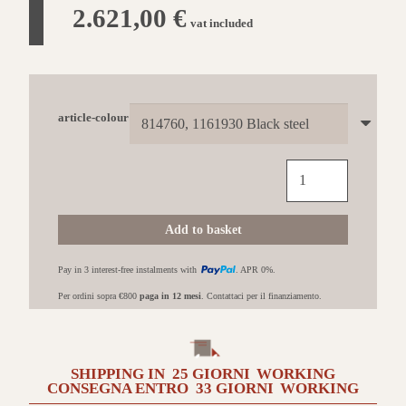
2.621,00
€
vat included
article-colour
EDILKAMIN
Code
Evo
con
Add to basket
rivestimento
in
Pay in 3 interest-free instalments with
. APR 0%.
Acciaio
nero
Per ordini sopra €800
paga in 12 mesi
. Contattaci per il finanziamento.
quantità
SHIPPING IN
25 GIORNI
WORKING
CONSEGNA ENTRO
33 GIORNI
WORKING