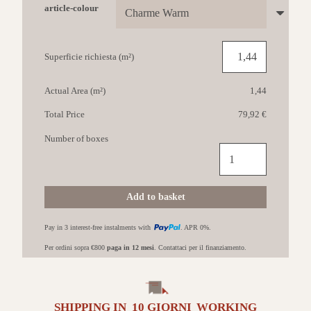
article-colour
Superficie richiesta (m²)
Actual Area (m²)
1,44
Total Price
79,92 €
Number of boxes
MGM
CART
60x120
Charme
Add to basket
Warm
quantità
Pay in 3 interest-free instalments with
. APR 0%.
Per ordini sopra €800
paga in 12 mesi
. Contattaci per il finanziamento.
SHIPPING IN
10 GIORNI
WORKING