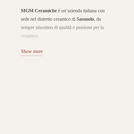
MGM Ceramiche
è un’azienda italiana con
sede nel distretto ceramico di
Sassuolo
, da
sempre sinonimo di qualità e passione per la
ceramica.
Nata con l’obiettivo di offrire pavimenti e
Show more
rivestimenti in gres porcellanato di alto livello,
l’azienda ha consolidato nel tempo la propria
presenza sul mercato grazie a collezioni che
uniscono innovazione, estetica e resistenza.
Collezioni di gres porcellanato per ogni
ambiente
Il catalogo MGM Ceramiche propone superfici
in gres porcellanato per interni ed esterni, con
una vasta gamma di effetti: pietra, legno, marmo,