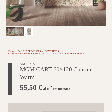
Home
ONLINE PRODUCTS
COVERINGS
STONEWARE AND CERAMIC WALL TILES
WALLPAPER EFFECT
SKU:
N/A
MGM CART 60×120 Charme
Warm
55,50
€
2
al m
vat included