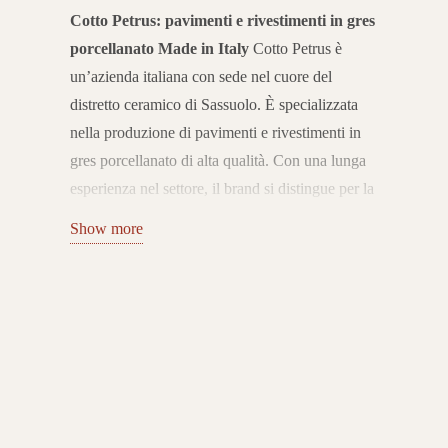
Cotto Petrus: pavimenti e rivestimenti in gres
porcellanato Made in Italy
Cotto Petrus è
un’azienda italiana con sede nel cuore del
distretto ceramico di Sassuolo. È specializzata
nella produzione di pavimenti e rivestimenti in
gres porcellanato di alta qualità. Con una lunga
esperienza nel settore, il brand si distingue per la
capacità di unire tradizione ceramica,
Show more
innovazione tecnologica e ricerca estetica. Le
sue collezioni sono pensate per soddisfare le
esigenze dell’abitare contemporaneo.
Pavimenti
e rivestimenti per interni ed esterni
Il catalogo
Cotto Petrus propone pavimenti e rivestimenti in
gres porcellanato che spaziano da effetti legno e
pietra fino a soluzioni moderne come cemento e
superfici minimaliste. Le collezioni sono