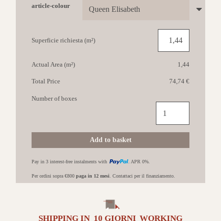
article-colour
Superficie richiesta (m²)
Actual Area (m²)
1,44
Total Price
74,74 €
Number of boxes
COTTO
PETRUS
Carte
da
Add to basket
parati
60x120
Pay in 3 interest-free instalments with
. APR 0%.
Queen
Elisabeth
Per ordini sopra €800
paga in 12 mesi
. Contattaci per il finanziamento.
quantità
SHIPPING IN
10 GIORNI
WORKING