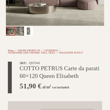
Home
ONLINE PRODUCTS
COVERINGS
STONEWARE AND CERAMIC WALL TILES
WALLPAPER EFFECT
SKU:
QST040
COTTO PETRUS Carte da parati
60×120 Queen Elisabeth
51,90
€
2
al m
vat included