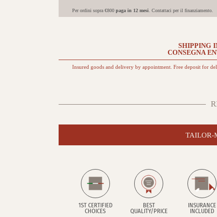
Per ordini sopra €800
paga in 12 mesi
. Contattaci per il finanziamento.
SHIPPING I
CONSEGNA E
Insured goods and delivery by appointment. Free deposit for de
R
TAILOR
1ST CERTIFIED
BEST
INSURANCE
CHOICES
QUALITY/PRICE
INCLUDED