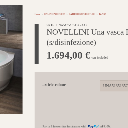
Home
ONLINE PRODUCTS
BATHROOM FURNITURE
TANKS
SKU:
UNA5135135O C-A1K
NOVELLINI Una vasca Hyd
(s/disinfezione)
1.694,00
€
vat included
article-colour
Pay in 3 interest-free instalments with
. APR 0%.