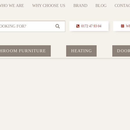
WHO WE ARE
WHY CHOOSE US
BRAND
BLOG
CONTA
OOKING FOR?
0172 47 93 04
W
HROOM FURNITURE
HEATING
DOO