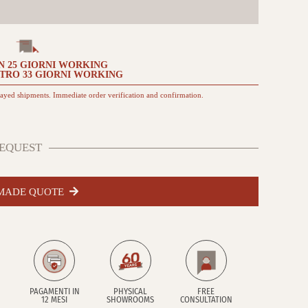
e
1
pannello
(s/disinfezione)
quantità
N
25 GIORNI
WORKING
NTRO
33 GIORNI
WORKING
layed shipments. Immediate order verification and confirmation.
EQUEST
-MADE QUOTE
PAGAMENTI IN
PHYSICAL
FREE
12 MESI
SHOWROOMS
CONSULTATION