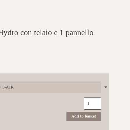
ro con telaio e 1 pannello
NOVELLINI
Una
vasca
Hydro
Add to basket
con
telaio