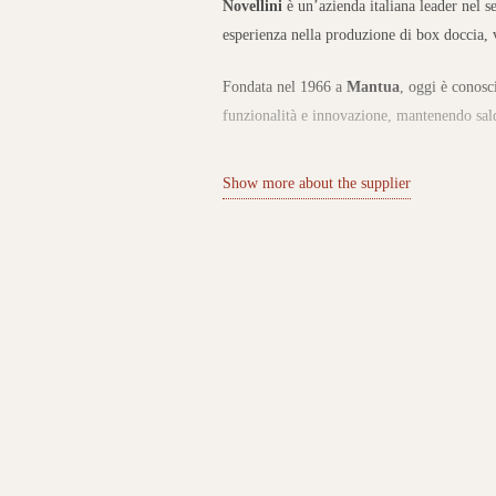
Novellini
è un’azienda italiana leader nel s
esperienza nella produzione di box doccia, 
Fondata nel 1966 a
Mantua
, oggi è conosc
funzionalità e innovazione, mantenendo sald
Collezioni per il benessere e il design de
Show more about the supplier
Il catalogo Novellini comprende box doccia
doccia, pareti divisorie e mobili bagno.
Ogni collezione si distingue per la cura dei de
adattarsi a progetti moderni e personalizzati
comfort e trasformare il bagno in un ambien
Innovazione, sostenibilità e qualità
I punti di forza di Novellini risiedono nell’
ricerca tecnologica.