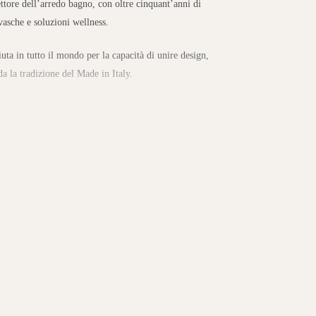
ettore dell’arredo bagno, con oltre cinquant’anni di
vasche e soluzioni wellness.
iuta in tutto il mondo per la capacità di unire design,
a la tradizione del Made in Italy.
l bagno
, cabine multifunzione, vasche idromassaggio, piatti
ttagli, la varietà di finiture e la possibilità di
. I prodotti Novellini sono progettati per offrire
te accogliente, elegante e funzionale.
impegno verso la sostenibilità e nella costante