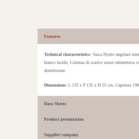
Features
Technical characteristics:
Vasca Hydro angolare simm
bianco lucido, Colonna di scarico senza rubinetteria 
disinfezione
Dimensions:
L 135 x P 135 x H 55 cm, Capienza 190 
Data Sheets
Product presentation
Supplier company