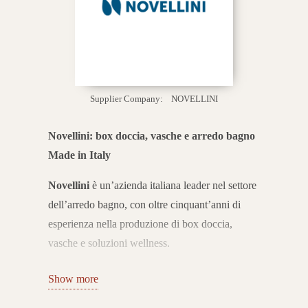
Supplier Company:
NOVELLINI
Novellini: box doccia, vasche e arredo bagno
Made in Italy
Novellini
è un’azienda italiana leader nel settore
dell’arredo bagno, con oltre cinquant’anni di
esperienza nella produzione di box doccia,
vasche e soluzioni wellness.
Fondata nel 1966 a
Mantua
, oggi è conosciuta
Show more
in tutto il mondo per la capacità di unire design,