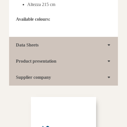
Altezza 215 cm
Available colours:
Nero
Turtledove
Data Sheets
opaco
Product presentation
Supplier company