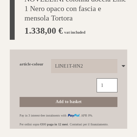
1 Nero opaco con fascia e
mensola Tortora
1.338,00
€
vat included
article-colour
NOVELLINI
colonna
doccia
Line
Add to basket
1
Nero
Pay in 3 interest-free instalments with
. APR 0%.
opaco
con
Per ordini sopra €800
paga in 12 mesi
. Contattaci per il finanziamento.
fascia
e