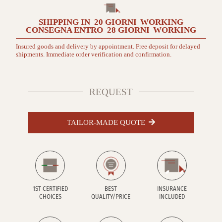
mensola
Tortora
SHIPPING IN
20 GIORNI
WORKING
quantità
CONSEGNA ENTRO
28 GIORNI
WORKING
Insured goods and delivery by appointment. Free deposit for delayed
shipments. Immediate order verification and confirmation.
REQUEST
TAILOR-MADE QUOTE
1ST CERTIFIED
BEST
INSURANCE
CHOICES
QUALITY/PRICE
INCLUDED