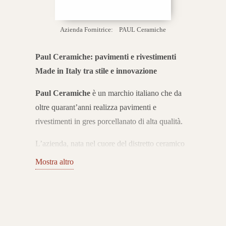
Azienda Fornitrice:
PAUL Ceramiche
Paul Ceramiche: pavimenti e rivestimenti
Made in Italy tra stile e innovazione
Paul Ceramiche
è un marchio italiano che da
oltre quarant’anni realizza pavimenti e
rivestimenti in gres porcellanato di alta qualità.
L’azienda, nata nel cuore del distretto ceramico
di
Sassuolo
, rappresenta l’eccellenza del Made
Mostra altro
in Italy grazie alla perfetta combinazione tra
estetica, tecnologia e ricerca dei materiali.
Collezioni per ogni stile abitativo