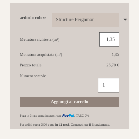
articolo-colore
Metratura richiesta (m²)
Metratura acquistata (m²)
1,35
Prezzo totale
25,79 €
Numero scatole
PAUL
CERAMICHE
Madison
25x60
Aggiungi al carrello
Structure
Pergamon
Paga in 3 rate senza interessi con
. TAEG 0%.
A+B+C+D
quantità
Per ordini sopra €800
paga in 12 mesi
. Contattaci per il finanziamento.