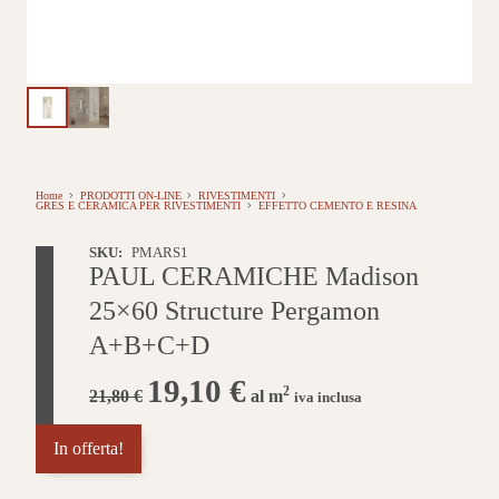
Home
PRODOTTI ON-LINE
RIVESTIMENTI
GRES E CERAMICA PER RIVESTIMENTI
EFFETTO CEMENTO E RESINA
SKU:
PMARS1
PAUL CERAMICHE Madison
25×60 Structure Pergamon
A+B+C+D
Il
19,10
€
Il
2
21,80
€
al m
iva inclusa
prezzo
prezzo
originale
attuale
era:
è:
In offerta!
21,80 €.
19,10 €.