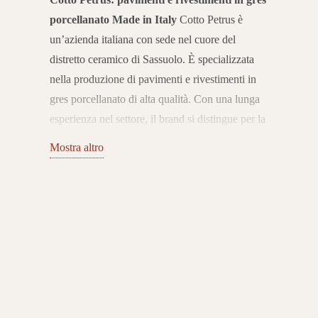
porcellanato Made in Italy
Cotto Petrus è
un’azienda italiana con sede nel cuore del
distretto ceramico di Sassuolo. È specializzata
nella produzione di pavimenti e rivestimenti in
gres porcellanato di alta qualità. Con una lunga
esperienza nel settore, il brand si distingue per la
capacità di unire tradizione ceramica,
Mostra altro
innovazione tecnologica e ricerca estetica. Le
sue collezioni sono pensate per soddisfare le
esigenze dell’abitare contemporaneo.
Pavimenti
e rivestimenti per interni ed esterni
Il catalogo
Cotto Petrus propone pavimenti e rivestimenti in
gres porcellanato che spaziano da effetti legno e
pietra fino a soluzioni moderne come cemento e
superfici minimaliste. Le collezioni sono
progettate per ambienti interni ed esterni,