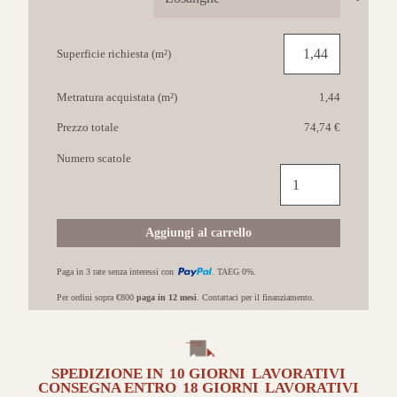
Superficie richiesta (m²)
Metratura acquistata (m²)
1,44
Prezzo totale
74,74 €
Numero scatole
COTTO
PETRUS
Carte
da
Aggiungi al carrello
parati
60x120
Paga in 3 rate senza interessi con
. TAEG 0%.
Losanghe
quantità
Per ordini sopra €800
paga in 12 mesi
. Contattaci per il finanziamento.
SPEDIZIONE IN
10 GIORNI
LAVORATIVI
CONSEGNA ENTRO
18 GIORNI
LAVORATIVI