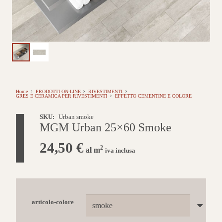
Home
PRODOTTI ON-LINE
RIVESTIMENTI
GRES E CERAMICA PER RIVESTIMENTI
EFFETTO CEMENTINE E COLORE
SKU:
Urban smoke
MGM Urban 25×60 Smoke
24,50
€
2
al m
iva inclusa
articolo-colore