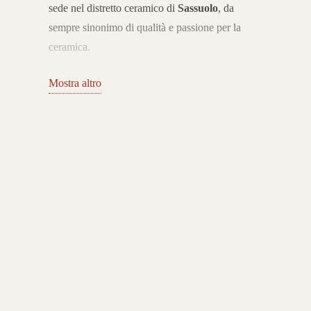
sede nel distretto ceramico di
Sassuolo
, da
sempre sinonimo di qualità e passione per la
ceramica.
Nata con l’obiettivo di offrire pavimenti e
Mostra altro
rivestimenti in gres porcellanato di alto livello,
l’azienda ha consolidato nel tempo la propria
presenza sul mercato grazie a collezioni che
uniscono innovazione, estetica e resistenza.
Collezioni di gres porcellanato per ogni
ambiente
Il catalogo MGM Ceramiche propone superfici
in gres porcellanato per interni ed esterni, con
una vasta gamma di effetti: pietra, legno, marmo,
cemento e finiture decorative dal design