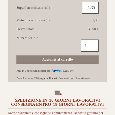
Superficie richiesta (m²)
Metratura acquistata (m²)
1,35
Prezzo totale
33,08 €
Numero scatole
MGM
Urban
25x60
Smoke
Aggiungi al carrello
quantità
Paga in 3 rate senza interessi con
. TAEG 0%.
Per ordini sopra €800
paga in 12 mesi
. Contattaci per il finanziamento.
SPEDIZIONE IN
10 GIORNI
LAVORATIVI
CONSEGNA ENTRO
18 GIORNI
LAVORATIVI
Merce assicurata e consegna su appuntamento. Deposito gratuito per