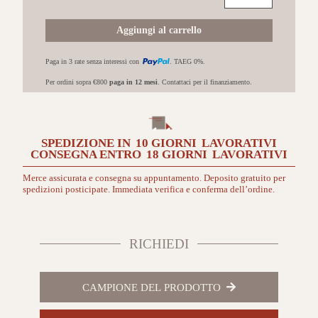
Amato
Rovere
Aggiungi al carrello
naturale
extra
Paga in 3 rate senza interessi con
. TAEG 0%.
opaco
13x145x1820/2200
Per ordini sopra €800
paga in 12 mesi
. Contattaci per il finanziamento.
quantità
SPEDIZIONE IN
10 GIORNI
LAVORATIVI
CONSEGNA ENTRO
18 GIORNI
LAVORATIVI
Merce assicurata e consegna su appuntamento. Deposito gratuito per
spedizioni posticipate. Immediata verifica e conferma dell’ordine.
RICHIEDI
CAMPIONE DEL PRODOTTO