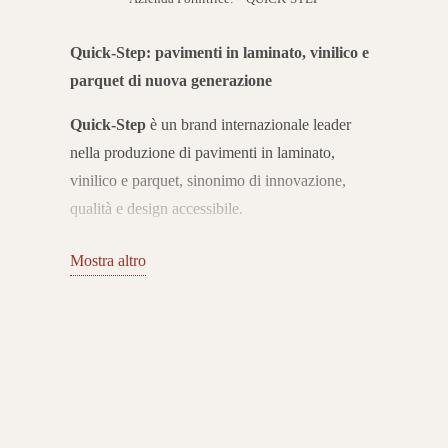
Quick-Step: pavimenti in laminato, vinilico e
parquet di nuova generazione
Quick-Step
è un brand internazionale leader
nella produzione di pavimenti in laminato,
vinilico e parquet, sinonimo di innovazione,
qualità e design accessibile.
Fin dalla sua fondazione nel 1990, l’azienda ha
Mostra altro
rivoluzionato il settore introducendo il sistema di
posa a incastro senza colla, che ha reso più
semplice e veloce l’installazione dei pavimenti
flottanti.
Collezioni per ogni stile e ambiente