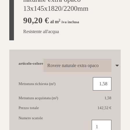
13x145x1820/2200mm
90,20
€
2
al m
iva inclusa
Resistente all'acqua
articolo-colore
Metratura richiesta (m²)
Metratura acquistata (m²)
1,58
Prezzo totale
142,52 €
Numero scatole
QUICK-
STEP