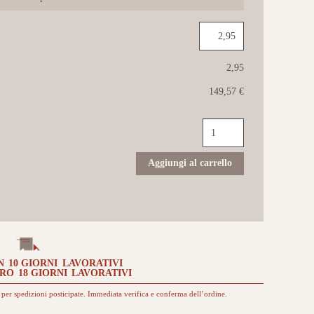
2,95
149,57 €
QUICK-
STEP
Majestic
24x205
Aggiungi al carrello
Rovere
del
deserto
marrone
scuro
spazzolato
quantità
N
10 GIORNI
LAVORATIVI
TRO
18 GIORNI
LAVORATIVI
per spedizioni posticipate. Immediata verifica e conferma dell’ordine.