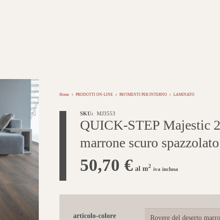
Home
PRODOTTI ON-LINE
PAVIMENTI PER INTERNO
LAMINATO
SKU:
MJ3553
QUICK-STEP Majestic 24
marrone scuro spazzolato
50,70
€
2
al m
iva inclusa
articolo-colore