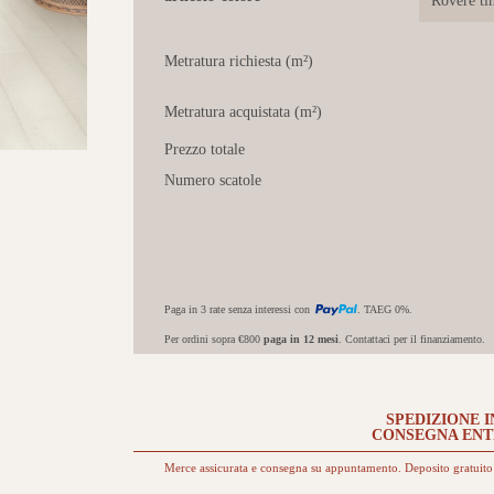
Metratura richiesta (m²)
Metratura acquistata (m²)
Prezzo totale
Numero scatole
Paga in 3 rate senza interessi con
. TAEG 0%.
Per ordini sopra €800
paga in 12 mesi
. Contattaci per il finanziamento.
SPEDIZIONE I
CONSEGNA EN
Merce assicurata e consegna su appuntamento. Deposito gratuito 