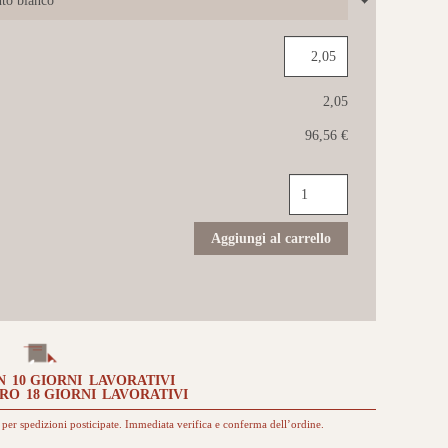
2,05
96,56 €
QUICK-
STEP
Capture
21,2x138
Aggiungi al carrello
Rovere
tinto
bianco
quantità
N
10 GIORNI
LAVORATIVI
TRO
18 GIORNI
LAVORATIVI
per spedizioni posticipate. Immediata verifica e conferma dell’ordine.