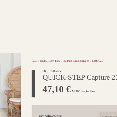
Home
PRODOTTI ON-LINE
PAVIMENTI PER INTERNO
LAMINATO
SKU:
SIG4753
QUICK-STEP Capture 21,
47,10
€
2
al m
iva inclusa
articolo-colore