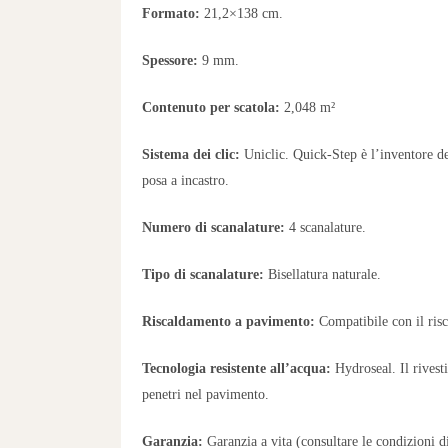
Formato:
21,2×138 cm.
Spessore:
9 mm.
Contenuto per scatola:
2,048 m²
Sistema dei clic:
Uniclic. Quick-Step è l’inventore del
posa a incastro.
Numero di scanalature:
4 scanalature.
Tipo di scanalature:
Bisellatura naturale.
Riscaldamento a pavimento:
Compatibile con il ris
Tecnologia resistente all’acqua:
Hydroseal. Il rivest
penetri nel pavimento.
Garanzia:
Garanzia a vita (consultare le condizioni d