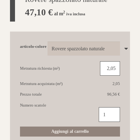
47,10
€
2
al m
iva inclusa
articolo-colore
Metratura richiesta (m²)
Metratura acquistata (m²)
2,05
Prezzo totale
96,56 €
Numero scatole
QUICK-
STEP
Capture
21,2x138
Aggiungi al carrello
Rovere