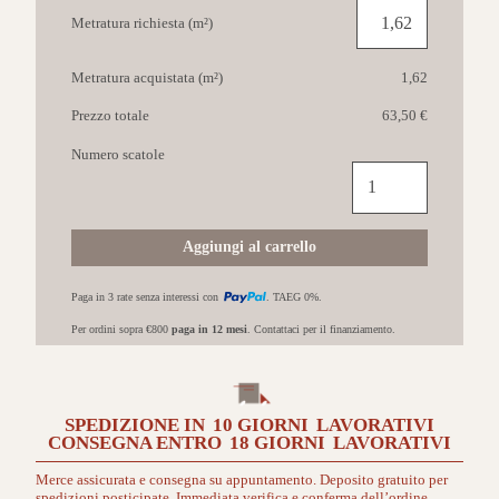
Metratura richiesta (m²)
Metratura acquistata (m²)
1,62
Prezzo totale
63,50 €
Numero scatole
IMOLA
Crew
Bitter
90x90
Aggiungi al carrello
TO
quantità
Paga in 3 rate senza interessi con
. TAEG 0%.
Per ordini sopra €800
paga in 12 mesi
. Contattaci per il finanziamento.
SPEDIZIONE IN
10 GIORNI
LAVORATIVI
CONSEGNA ENTRO
18 GIORNI
LAVORATIVI
Merce assicurata e consegna su appuntamento. Deposito gratuito per
spedizioni posticipate. Immediata verifica e conferma dell’ordine.