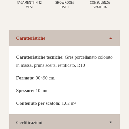
PAGAMENTI IN 12
SHOWROOM
CONSULENZA
MESI
FISICI
GRATUITA
Caratteristiche
Caratteristiche tecniche:
Gres porcellanato colorato
in massa, prima scelta, rettificato, R10
Formato:
90×90 cm.
Spessore:
10 mm.
Contenuto per scatola:
1,62 m²
Certificazioni