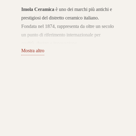
Imola Ceramica
è uno dei marchi più antichi e
prestigiosi del distretto ceramico italiano.
Fondata nel 1874, rappresenta da oltre un secolo
un punto di riferimento internazionale per
qualità, design e innovazione.
Mostra altro
L’azienda coniuga tradizione e ricerca
tecnologica, offrendo pavimenti e rivestimenti in
gres porcellanato Made in Italy che esprimono
eccellenza e stile senza tempo.
Collezioni per ogni ambiente
Il catalogo Imola Ceramica include superfici in
gres porcellanato effetto marmo, pietra, cemento,
legno e tinte decorative, disponibili in numerosi
formati e finiture.