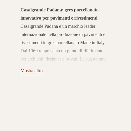
Casalgrande Padana: gres porcellanato
innovativo per pavimenti e rivestimenti
Casalgrande Padana è un marchio leader
internazionale nella produzione di pavimenti e
rivestimenti in gres porcellanato Made in Italy.
Dal 1960 rappresenta un punto di riferimento
per architetti, designer e privati. La sua gamma
completa di soluzioni ceramiche unisce
Mostra altro
tecnologia, estetica e sostenibilità, offrendo
prodotti all’avanguardia per ogni tipo di
ambiente.
Pavimenti e rivestimenti per ogni
spazio
Il catalogo Casalgrande Padana include
collezioni di pavimenti e rivestimenti in gres
porcellanato ideali per spazi residenziali,
commerciali e pubblici. Le superfici spaziano