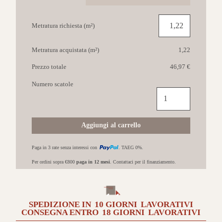
Metratura richiesta (m²)
Metratura acquistata (m²)
1,22
Prezzo totale
46,97 €
Numero scatole
CASALGRANDE
Amazzonia
45x90
Eldorado
Aggiungi al carrello
quantità
Paga in 3 rate senza interessi con
. TAEG 0%.
Per ordini sopra €800
paga in 12 mesi
. Contattaci per il finanziamento.
SPEDIZIONE IN
10 GIORNI
LAVORATIVI
CONSEGNA ENTRO
18 GIORNI
LAVORATIVI