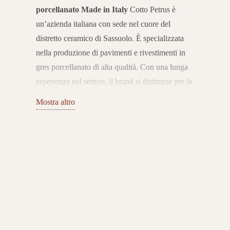
porcellanato Made in Italy
Cotto Petrus è
un’azienda italiana con sede nel cuore del
distretto ceramico di Sassuolo. È specializzata
nella produzione di pavimenti e rivestimenti in
gres porcellanato di alta qualità. Con una lunga
esperienza nel settore, il brand si distingue per la
capacità di unire tradizione ceramica,
Mostra altro
innovazione tecnologica e ricerca estetica. Le
sue collezioni sono pensate per soddisfare le
esigenze dell’abitare contemporaneo.
Pavimenti
e rivestimenti per interni ed esterni
Il catalogo
Cotto Petrus propone pavimenti e rivestimenti in
gres porcellanato che spaziano da effetti legno e
pietra fino a soluzioni moderne come cemento e
superfici minimaliste. Le collezioni sono
progettate per ambienti interni ed esterni,