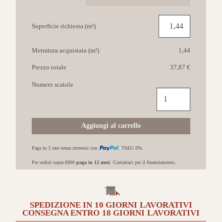
Superficie richiesta (m²)
Metratura acquistata (m²)
1,44
Prezzo totale
37,87 €
Numero scatole
COTTO
PETRUS
Fusion
60x120
Aggiungi al carrello
Antracite
quantità
Paga in 3 rate senza interessi con
. TAEG 0%.
Per ordini sopra €800
paga in 12 mesi
. Contattaci per il finanziamento.
SPEDIZIONE IN
10 GIORNI
LAVORATIVI
CONSEGNA ENTRO
18 GIORNI
LAVORATIVI