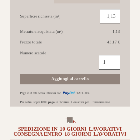
Superficie richiesta (m²)
Metratura acquistata (m²)
1,13
Prezzo totale
43,17 €
Numero scatole
COEM
Afromosia
25x149,70
Tabacco
Aggiungi al carrello
quantità
Paga in 3 rate senza interessi con
. TAEG 0%.
Per ordini sopra €800
paga in 12 mesi
. Contattaci per il finanziamento.
SPEDIZIONE IN
10 GIORNI
LAVORATIVI
CONSEGNA ENTRO
18 GIORNI
LAVORATIVI