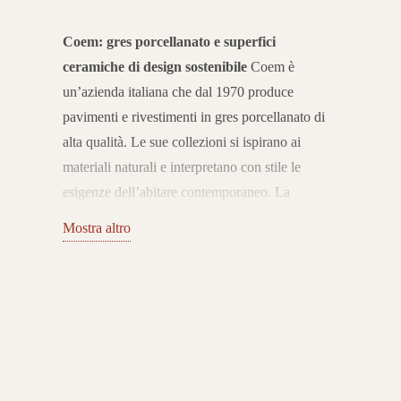
Coem: gres porcellanato e superfici
ceramiche di design sostenibile
Coem è
un’azienda italiana che dal 1970 produce
pavimenti e rivestimenti in gres porcellanato di
alta qualità. Le sue collezioni si ispirano ai
materiali naturali e interpretano con stile le
esigenze dell’abitare contemporaneo. La
filosofia del brand unisce innovazione
Mostra altro
tecnologica, design e rispetto per l’ambiente,
creando superfici che combinano estetica
raffinata e prestazioni elevate.
Pavimenti e
rivestimenti per ogni ambiente
Il catalogo
Coem propone superfici in gres porcellanato
effetto pietra, legno, cemento e marmo. Queste
collezioni si adattano perfettamente sia agli spazi