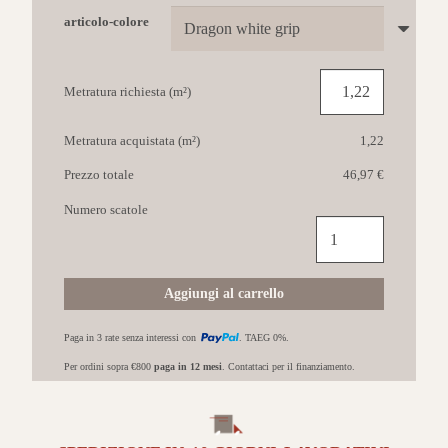
articolo-colore
Metratura richiesta (m²)
Metratura acquistata (m²)
1,22
Prezzo totale
46,97 €
Numero scatole
CASALGRANDE
Amazzonia
45x90
Dragon
Aggiungi al carrello
White
grip
Paga in 3 rate senza interessi con
. TAEG 0%.
da
esterno
Per ordini sopra €800
paga in 12 mesi
. Contattaci per il finanziamento.
quantità