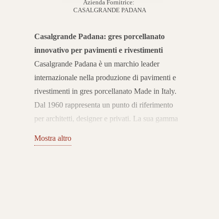
Azienda Fornitrice:
CASALGRANDE PADANA
Casalgrande Padana: gres porcellanato
innovativo per pavimenti e rivestimenti
Casalgrande Padana è un marchio leader
internazionale nella produzione di pavimenti e
rivestimenti in gres porcellanato Made in Italy.
Dal 1960 rappresenta un punto di riferimento
per architetti, designer e privati. La sua gamma
completa di soluzioni ceramiche unisce
Mostra altro
tecnologia, estetica e sostenibilità, offrendo
prodotti all’avanguardia per ogni tipo di
ambiente.
Pavimenti e rivestimenti per ogni
spazio
Il catalogo Casalgrande Padana include
collezioni di pavimenti e rivestimenti in gres
porcellanato ideali per spazi residenziali,