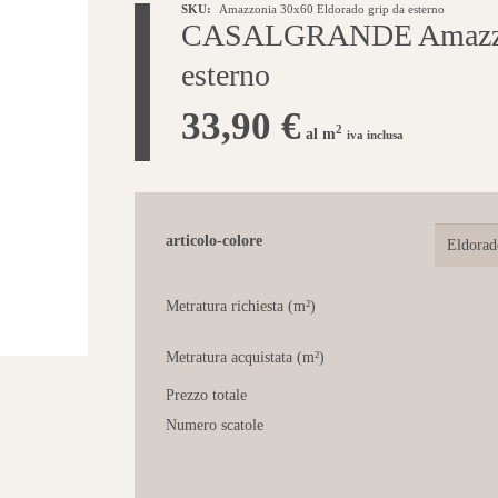
SKU:
Amazzonia 30x60 Eldorado grip da esterno
CASALGRANDE Amazzoni
esterno
33,90
€
2
al m
iva inclusa
articolo-colore
Metratura richiesta (m²)
Metratura acquistata (m²)
Prezzo totale
Numero scatole