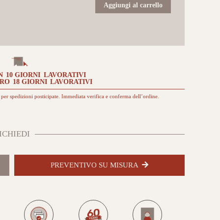
Eldorado
Aggiungi al carrello
grip
da
esterno
quantità
N
10 GIORNI
LAVORATIVI
TRO
18 GIORNI
LAVORATIVI
per spedizioni posticipate. Immediata verifica e conferma dell’ordine.
ICHIEDI
PREVENTIVO SU MISURA