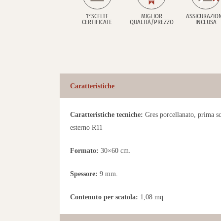
1°SCELTE
MIGLIOR
ASSICURAZIO
CERTIFICATE
QUALITÀ/PREZZO
INCLUSA
Caratteristiche
Caratteristiche tecniche:
Gres porcellanato, prima sce
esterno R11
Formato:
30×60 cm.
Spessore:
9 mm.
Contenuto per scatola:
1,08 mq