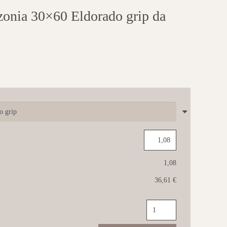
a 30×60 Eldorado grip da
1,08
36,61 €
CASALGRANDE
Amazzonia
30x60