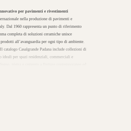
nnovativo per pavimenti e rivestimenti
ernazionale nella produzione di pavimenti e
taly. Dal 1960 rappresenta un punto di riferimento
gamma completa di soluzioni ceramiche unisce
o prodotti all’avanguardia per ogni tipo di ambiente.
Il catalogo Casalgrande Padana include collezioni di
o ideali per spazi residenziali, commerciali e
i legno, pietra e cemento a finiture contemporanee ed
utdoor. Ogni collezione garantisce versatilità
ità di manutenzione.
Innovazione, sostenibilità e
Padana risiede nella costante innovazione e
da investe in processi produttivi a basso impatto
zza energie rinnovabili. Grazie a questo approccio,
i, diventando un punto di riferimento globale nel
grande Padana negli showroom Rinaldi
Sul
ne di pavimenti e rivestimenti Casalgrande Padana,