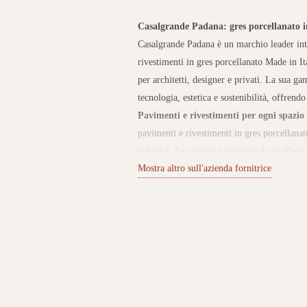
Casalgrande Padana: gres porcellanato i
Casalgrande Padana è un marchio leader int
rivestimenti in gres porcellanato Made in I
per architetti, designer e privati. La sua 
tecnologia, estetica e sostenibilità, offrend
Pavimenti e rivestimenti per ogni spazio
pavimenti e rivestimenti in gres porcellanat
pubblici. Le superfici spaziano dagli effett
Mostra altro sull'azienda fornitrice
eleganti, perfette per progetti d’interni e o
progettuale, resistenza nel tempo e semplic
qualità certificata
La forza di Casalgrande 
nell’impegno verso la sostenibilità. L’azien
ambientale, ricicla le materie prime e utili
offre prodotti sicuri, ecologici e certificat
settore del gres porcellanato.
Scopri Casal
nostro e-commerce puoi trovare una selezio