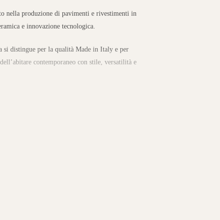
to nella produzione di pavimenti e rivestimenti in
eramica e innovazione tecnologica.
a si distingue per la qualità Made in Italy e per
 dell’abitare contemporaneo con stile, versatilità e
a gamma di superfici in gres porcellanato per
tra, legno, marmo e cemento.
nziali e commerciali, offrendo soluzioni che
 raffinata. L’ampia scelta di formati, finiture e
ente con carattere unico.