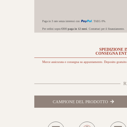
Paga in 3 rate senza interessi con
. TAEG 0%.
Per ordini sopra €800
paga in 12 mesi
. Contattaci per il finanziamento.
SPEDIZIONE I
CONSEGNA EN
Merce assicurata e consegna su appuntamento. Deposito gratuito 
R
CAMPIONE DEL PRODOTTO