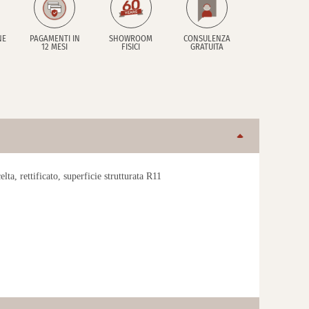
NE
PAGAMENTI IN
SHOWROOM
CONSULENZA
12 MESI
FISICI
GRATUITA
ta, rettificato, superficie strutturata R11