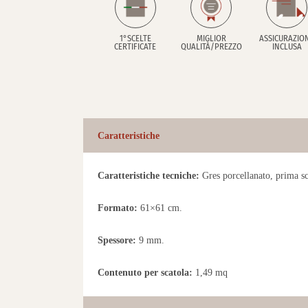
1°SCELTE
MIGLIOR
ASSICURAZIO
CERTIFICATE
QUALITÀ/PREZZO
INCLUSA
Caratteristiche
Caratteristiche tecniche:
Gres porcellanato, prima scel
Formato:
61×61 cm.
Spessore:
9 mm.
Contenuto per scatola:
1,49 mq