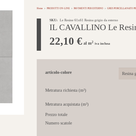
Home
PRODOTTI ON-LINE
PAVIMENTI PER ESTERNO
GRES PORCELLANATO PE
SKU:
Le Resine 61x61 Resina grigio da esterno
IL CAVALLINO Le Resine
22,10
€
2
al m
iva inclusa
articolo-colore
Metratura richiesta (m²)
Metratura acquistata (m²)
Prezzo totale
Numero scatole