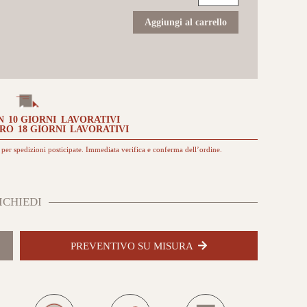
Le
Resine
Aggiungi al carrello
61x61
Resina
grigio
da
esterno
quantità
N
10 GIORNI
LAVORATIVI
TRO
18 GIORNI
LAVORATIVI
per spedizioni posticipate. Immediata verifica e conferma dell’ordine.
ICHIEDI
PREVENTIVO SU MISURA