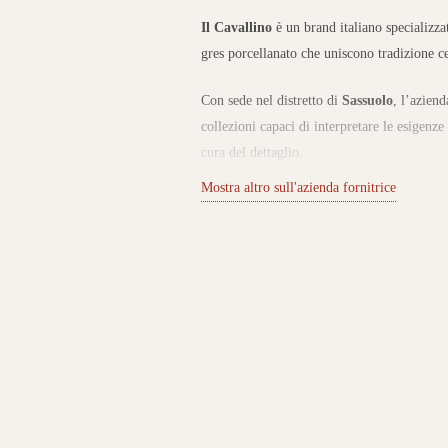
Il Cavallino
è un brand italiano specializza
gres porcellanato che uniscono tradizione c
Con sede nel distretto di
Sassuolo
, l’aziend
collezioni capaci di interpretare le esigenze
cura del dettaglio.
Mostra altro sull'azienda fornitrice
Collezioni per interni ed esterni
Il catalogo Il Cavallino comprende una vast
interni ed esterni, con proposte effetto pie
Le collezioni sono pensate per spazi reside
combinano resistenza, praticità e un’estetica
colori permette di personalizzare ogni ambi
Innovazione e sostenibilità