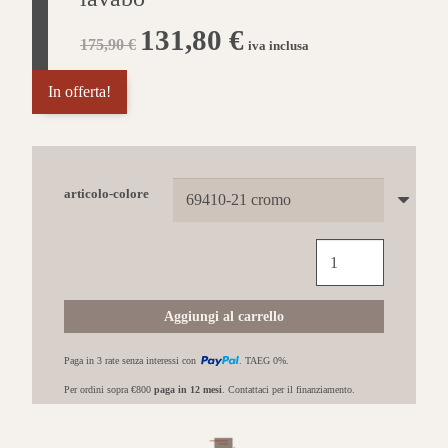
Il
131,80
€
Il
175,90
€
iva inclusa
prezzo
prezzo
originale
attuale
era:
è:
In offerta!
175,90 €.
131,80 €.
articolo-colore
NEWFORM
Linfa
II
miscelatore
Aggiungi al carrello
lavabo
quantità
Paga in 3 rate senza interessi con
. TAEG 0%.
Per ordini sopra €800
paga in 12 mesi
. Contattaci per il finanziamento.