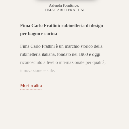
Azienda Fornitrice:
FIMA CARLO FRATTINI
Fima Carlo Frattini: rubinetteria di design
per bagno e cucina
Fima Carlo Frattini è un marchio storico della
rubinetteria italiana, fondato nel 1960 e oggi
riconosciuto a livello internazionale per qualità,
innovazione e stile.
Con oltre sessant’anni di esperienza, l’azienda
Mostra altro
unisce la tradizione manifatturiera del Made in
Italy a una continua ricerca tecnologica e
sostenibile. Il risultato è una rubinetteria capace
di arricchire bagno e cucina con eleganza e
funzionalità.