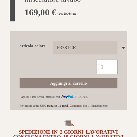
169,00
€
iva inclusa
articolo-colore
FIMA
CARLO
FRATTINI
Fit
Aggiungi al carrello
miscelatore
lavabo
Paga in 3 rate senza interessi con
. TAEG 0%.
quantità
Per ordini sopra €800
paga in 12 mesi
. Contattaci per il finanziamento.
SPEDIZIONE IN
2 GIORNI
LAVORATIVI
CONSEGNA ENTRO
10 GIORNI
LAVORATIVI