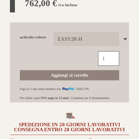
762,00
€
iva inclusa
articolo-colore
NOVELLINI
colonna
doccia
Easy
Aggiungi al carrello
2R-
H
Paga in 3 rate senza interessi con
. TAEG 0%.
quantità
Per ordini sopra €800
paga in 12 mesi
. Contattaci per il finanziamento.
SPEDIZIONE IN
20 GIORNI
LAVORATIVI
CONSEGNA ENTRO
28 GIORNI
LAVORATIVI