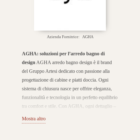
Azienda Fornitrice:
AGHA
AGHA: soluzioni per l’arredo bagno di
design
AGHA arredo bagno design è il brand
del Gruppo Artesi dedicato con passione alla
progettazione di cabine e piatti doccia. Ogni
sistema di chiusura nasce per offrire eleganza,
funzionalità e tecnologia in un perfetto equilibrio
tra comfort e stile. Con AGHA, ogni dettaglio –
dal profilo in alluminio ai vetri serigrafati – è
Mostra altro
pensato per durare nel tempo e garantire
un’esperienza di benessere quotidiana.
Dalla