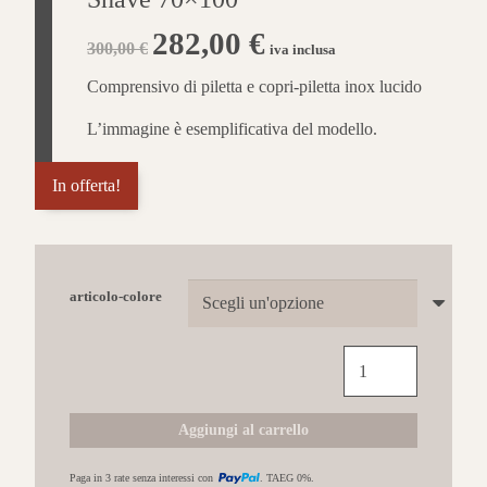
Il
282,00
€
Il
300,00
€
iva inclusa
prezzo
prezzo
originale
attuale
Comprensivo di piletta e copri-piletta inox lucido
era:
è:
300,00 €.
282,00 €.
L’immagine è esemplificativa del modello.
In offerta!
articolo-colore
AGHA
piatto
doccia
in
Aggiungi al carrello
resina
Shave
Paga in 3 rate senza interessi con
. TAEG 0%.
70x100