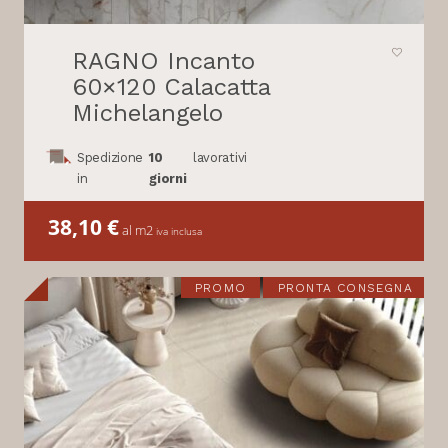
RAGNO Incanto
60×120 Calacatta
Michelangelo
Spedizione
10
lavorativi
in
giorni
38,10
€
al m2
iva inclusa
PROMO
PRONTA CONSEGNA