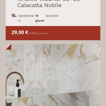
Calacatta Nobile
Spedizione
10
lavorativi
in
giorni
29,00
€
al m2
iva inclusa