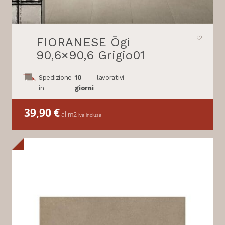
FIORANESE Ōgi
90,6×90,6 Grigio01
Spedizione
10
lavorativi
in
giorni
39,90
€
al m2
iva inclusa