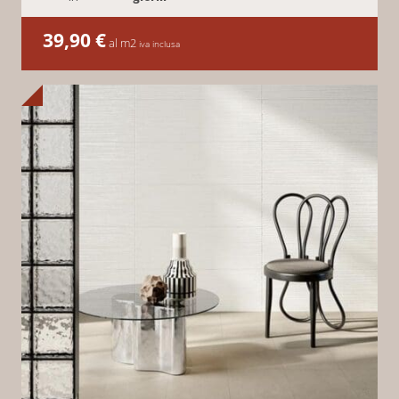
39,90
€
al m2
iva inclusa