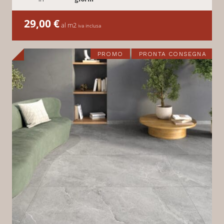
29,00
€
al m2
iva inclusa
PROMO
PRONTA CONSEGNA