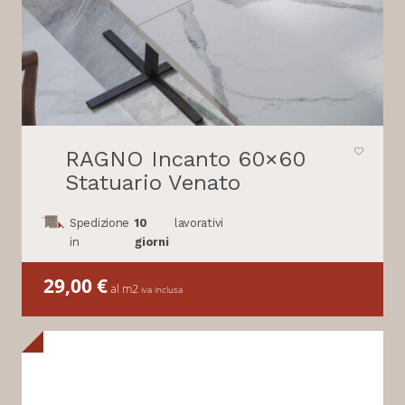
RAGNO Incanto 60×60
Statuario Venato
Spedizione
10
lavorativi
in
giorni
29,00
€
al m2
iva inclusa