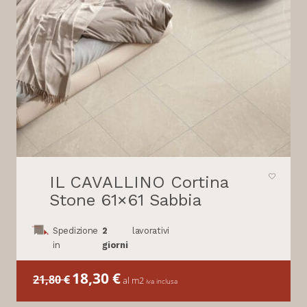
IL CAVALLINO Cortina
Stone 61×61 Sabbia
Spedizione
2
lavorativi
in
giorni
Il
18,30
€
Il
21,80
€
al m2
iva inclusa
prezzo
prezzo
originale
attuale
era:
è: