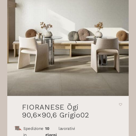
FIORANESE Ōgi
90,6×90,6 Grigio02
Spedizione
10
lavorativi
in
giorni