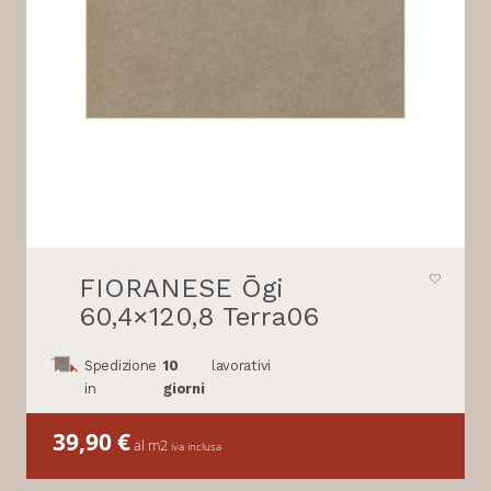
FIORANESE Ōgi
60,4×120,8 Terra06
Spedizione
10
lavorativi
in
giorni
39,90
€
al m2
iva inclusa