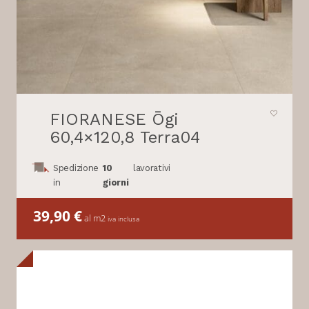
FIORANESE Ōgi
60,4×120,8 Terra04
Spedizione
10
lavorativi
in
giorni
39,90
€
al m2
iva inclusa