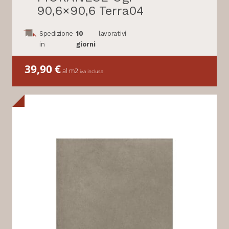
90,6×90,6 Terra04
Spedizione
10
lavorativi
in
giorni
39,90
€
al m2
iva inclusa