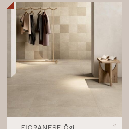
FIORANESE Ōgi