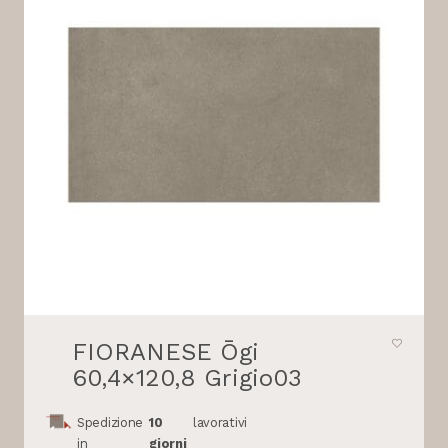
FIORANESE Ōgi
60,4×120,8 Grigio03
Spedizione
10
lavorativi
in
giorni