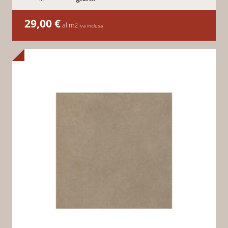
29,00
€
al m2
iva inclusa