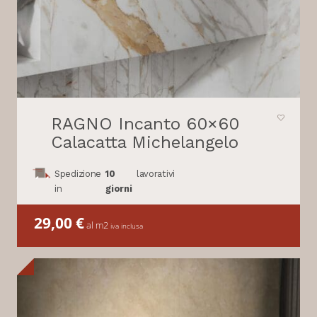
RAGNO Incanto 60×60
Calacatta Michelangelo
Spedizione
10
lavorativi
in
giorni
29,00
€
al m2
iva inclusa