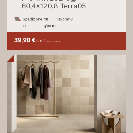
60,4×120,8 Terra05
Spedizione
10
lavorativi
in
giorni
39,90
€
al m2
iva inclusa