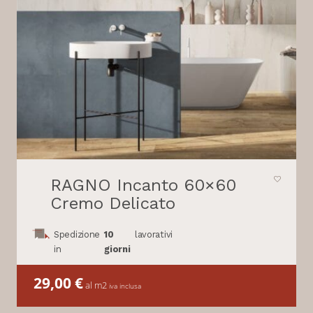
RAGNO Incanto 60×60
Cremo Delicato
Spedizione
10
lavorativi
in
giorni
29,00
€
al m2
iva inclusa