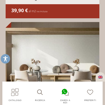
39,90
€
al m2
iva inclusa
CATALOGO
RICERCA
CHIEDI A
PREFERITI
NOI