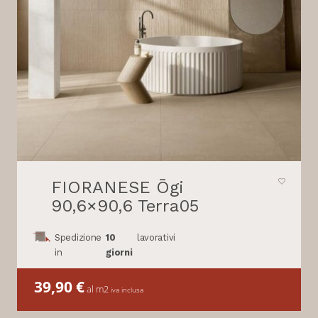
FIORANESE Ōgi
90,6×90,6 Terra05
Spedizione
10
lavorativi
in
giorni
39,90
€
al m2
iva inclusa