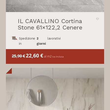
IL CAVALLINO Cortina
Stone 61×122,2 Cenere
Spedizione
2
lavorativi
in
giorni
Il
22,60
€
Il
25,90
€
al m2
iva inclusa
prezzo
prezzo
originale
attuale
era:
è:
25,90 €.
22,60 €.