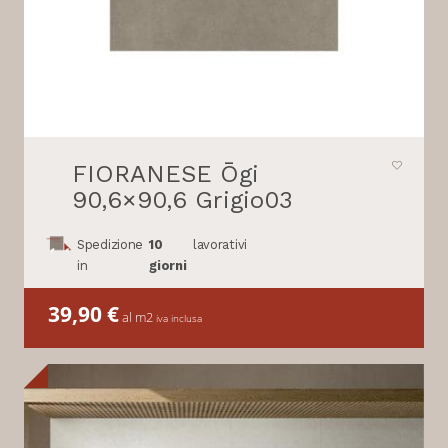
FIORANESE Ōgi
90,6×90,6 Grigio03
Spedizione
10
lavorativi
in
giorni
39,90
€
al m2
iva inclusa