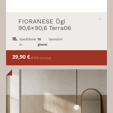
FIORANESE Ōgi
90,6×90,6 Terra06
Spedizione
10
lavorativi
in
giorni
39,90
€
al m2
iva inclusa