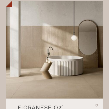
FIORANESE Ōgi