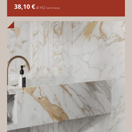
38,10
€
al m2
iva inclusa