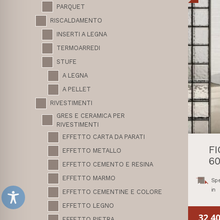
PARQUET
RISCALDAMENTO
INSERTI A LEGNA
TERMOARREDI
STUFE
A LEGNA
A PELLET
RIVESTIMENTI
GRES E CERAMICA PER
RIVESTIMENTI
EFFETTO CARTA DA PARATI
F
EFFETTO METALLO
60
EFFETTO CEMENTO E RESINA
EFFETTO MARMO
Spe
in
EFFETTO CEMENTINE E COLORE
EFFETTO LEGNO
32,4
EFFETTO PIETRA