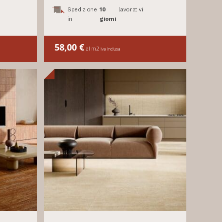
Spedizione
10
lavorativi
in
giorni
58,00
€
al m2
iva inclusa