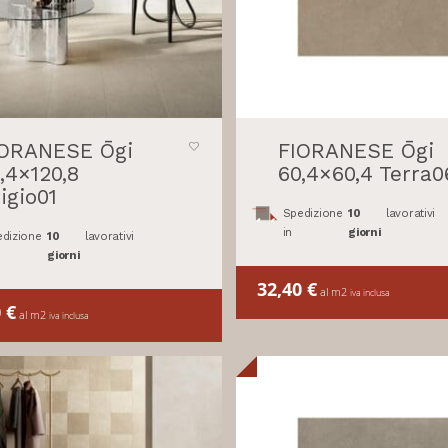
IORANESE Ōgi
FIORANESE Ōgi
,4×120,8
60,4×60,4 Terra0
igio01
Spedizione
10
lavorativi
in
giorni
dizione
10
lavorativi
giorni
32,40
€
al m2
iva inclusa
0
€
al m2
iva inclusa