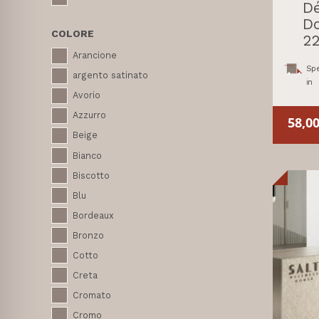
Dé
Do
COLORE
22
Arancione
Spe
argento satinato
in
Avorio
Azzurro
58,0
Beige
Bianco
Biscotto
Blu
Bordeaux
Bronzo
Cotto
Creta
Cromato
Cromo