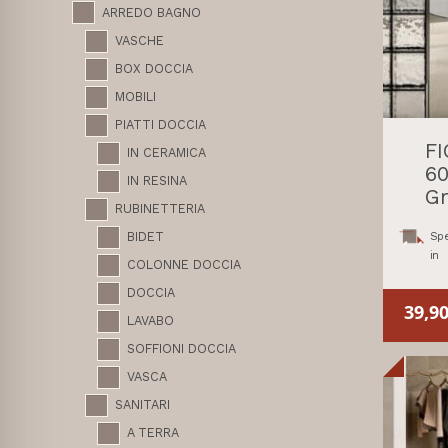
ARREDO BAGNO
VASCHE
BOX DOCCIA
MOBILI
PIATTI DOCCIA
F
IN CERAMICA
60
IN RESINA
Gr
RUBINETTERIA
BIDET
Spe
in
COLONNE DOCCIA
DOCCIA
39,9
LAVABO
SOFFIONI DOCCIA
VASCA
SANITARI
A TERRA