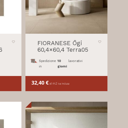
FIORANESE Ōgi
6
60,4×60,4 Terra05
Spedizione
10
lavorativi
in
giorni
32,40
€
al m2
iva inclusa