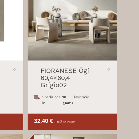
FIORANESE Ōgi
60,4×60,4
Grigio02
Spedizione
10
lavorativi
in
giorni
32,40
€
al m2
iva inclusa