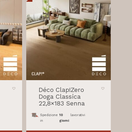
Déco Clap!Zero
Doga Classica
22,8×183 Senna
Spedizione
10
lavorativi
in
giorni