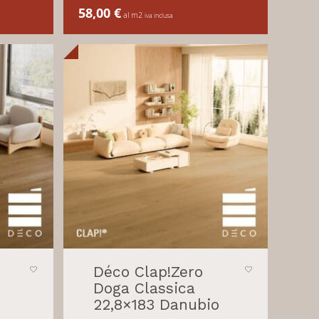
58,00
€
al m2
iva inclusa
Déco Clap!Zero
Doga Classica
22,8×183 Danubio