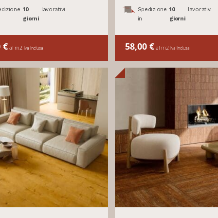
dizione
10
lavorativi
Spedizione
10
lavorativi
giorni
in
giorni
0
€
58,00
€
al m2
al m2
iva inclusa
iva inclusa