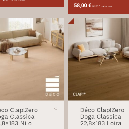
58,00
€
al m2
iva inclusa
co Clap!Zero
Déco Clap!Zero
ga Classica
Doga Classica
,8×183 Nilo
22,8×183 Loira