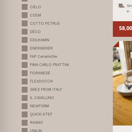
Spe
CIELO
in
COEM
COTTO PETRUS
58,0
DÉCO
EDILKAMIN
ENERGIEKER
FAP Ceramiche
FIMA CARLO FRATTINI
FIORANESE
FLEXDOCCIA
GRES FROM ITALY
IL CAVALLINO
NEWFORM
QUICK-STEP
RAGNO
UNILIN