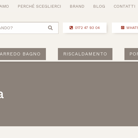
IAMO
PERCHÉ SCEGLIERCI
BRAND
BLOG
CONTATTI
ANDO?
0172 47 93 04
WHAT
ARREDO BAGNO
RISCALDAMENTO
PO
a