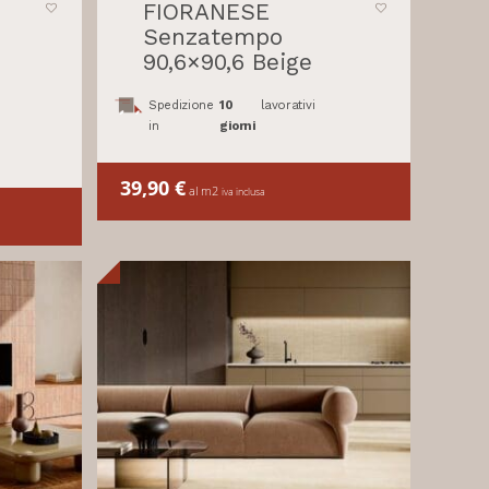
FIORANESE
Senzatempo
90,6×90,6 Beige
Spedizione
10
lavorativi
in
giorni
39,90
€
al m2
iva inclusa