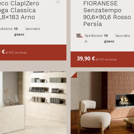
co Clap!Zero
FIORANESE
ga Classica
Senzatempo
,8×183 Arno
90,6×90,6 Rosso
Persia
dizione
10
lavorativi
giorni
Spedizione
10
lavorativi
in
giorni
0
€
al m2
iva inclusa
39,90
€
al m2
iva inclusa