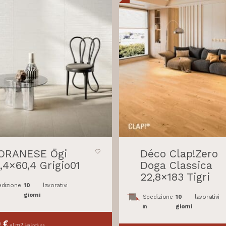
IORANESE Ōgi
Déco Clap!Zero
,4×60,4 Grigio01
Doga Classica
22,8×183 Tigri
dizione
10
lavorativi
giorni
Spedizione
10
lavorativi
in
giorni
0
€
al m2
iva inclusa