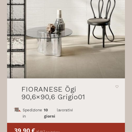
FIORANESE Ōgi
90,6×90,6 Grigio01
Spedizione
10
lavorativi
in
giorni
39,90
€
al m2
iva inclusa