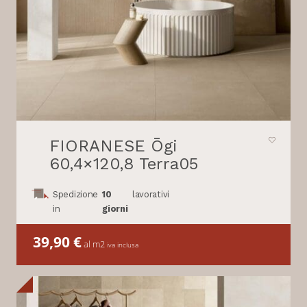
FIORANESE Ōgi
60,4×120,8 Terra05
Spedizione
10
lavorativi
in
giorni
39,90
€
al m2
iva inclusa