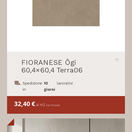
FIORANESE Ōgi
60,4×60,4 Terra06
Spedizione
10
lavorativi
in
giorni
32,40
€
al m2
iva inclusa