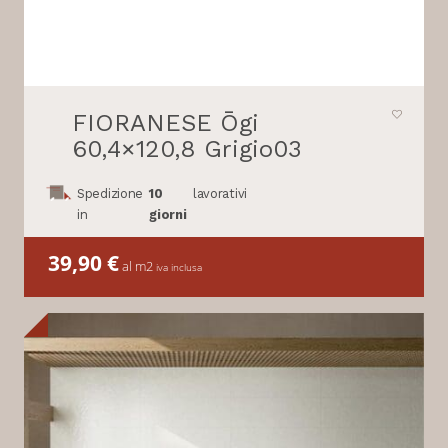
FIORANESE Ōgi
60,4×120,8 Grigio03
Spedizione
10
lavorativi
in
giorni
39,90
€
al m2
iva inclusa