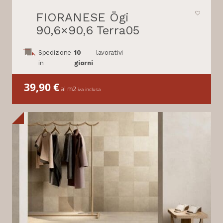
FIORANESE Ōgi
90,6×90,6 Terra05
Spedizione
10
lavorativi
in
giorni
39,90
€
al m2
iva inclusa