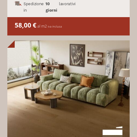
Spedizione
10
lavorativi
in
giorni
58,00
€
al m2
iva inclusa