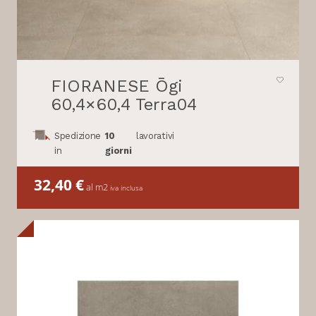
FIORANESE Ōgi
60,4×60,4 Terra04
Spedizione
10
lavorativi
in
giorni
32,40
€
al m2
iva inclusa