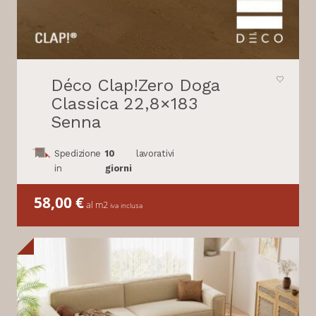
Déco Clap!Zero Doga
Classica 22,8×183
Senna
Spedizione
10
lavorativi
in
giorni
58,00
€
al m2
iva inclusa