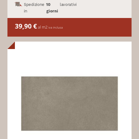
Spedizione
10
lavorativi
in
giorni
39,90
€
al m2
iva inclusa