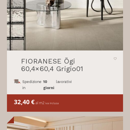
FIORANESE Ōgi
60,4×60,4 Grigio01
Spedizione
10
lavorativi
in
giorni
32,40
€
al m2
iva inclusa