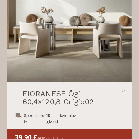
FIORANESE Ōgi
60,4×120,8 Grigio02
Spedizione
10
lavorativi
in
giorni
39,90
€
al m2
iva inclusa