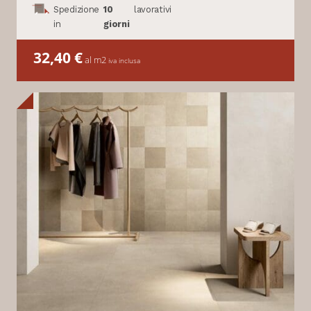
Spedizione
10
lavorativi
in
giorni
32,40
€
al m2
iva inclusa