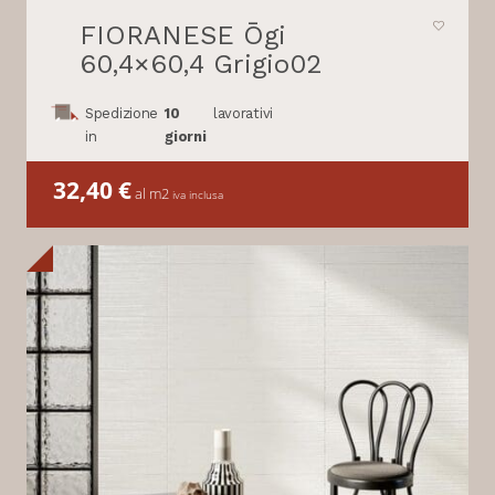
FIORANESE Ōgi
60,4×60,4 Grigio02
Spedizione
10
lavorativi
in
giorni
32,40
€
al m2
iva inclusa