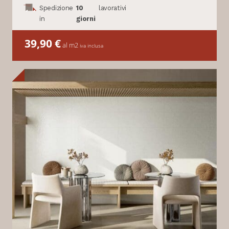
Spedizione
10
lavorativi
in
giorni
39,90
€
al m2
iva inclusa