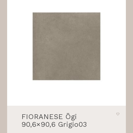
FIORANESE Ōgi
90,6×90,6 Grigio03