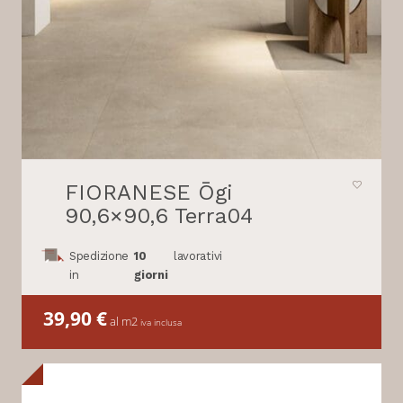
FIORANESE Ōgi
90,6×90,6 Terra04
Spedizione
10
lavorativi
in
giorni
39,90
€
al m2
iva inclusa