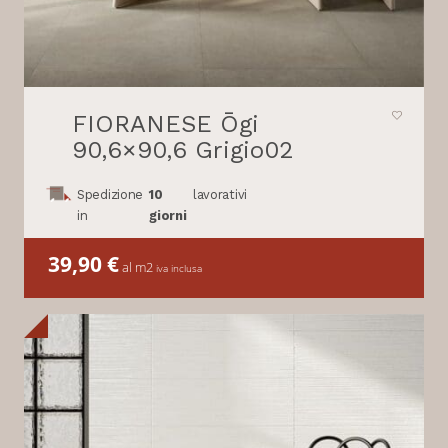
FIORANESE Ōgi
90,6×90,6 Grigio02
Spedizione
10
lavorativi
in
giorni
39,90
€
al m2
iva inclusa