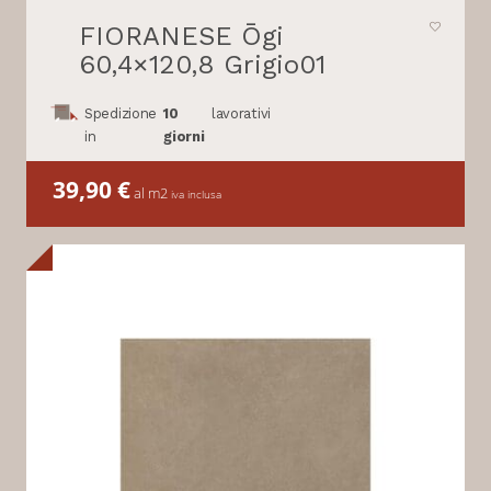
FIORANESE Ōgi
60,4×120,8 Grigio01
Spedizione
10
lavorativi
in
giorni
39,90
€
al m2
iva inclusa