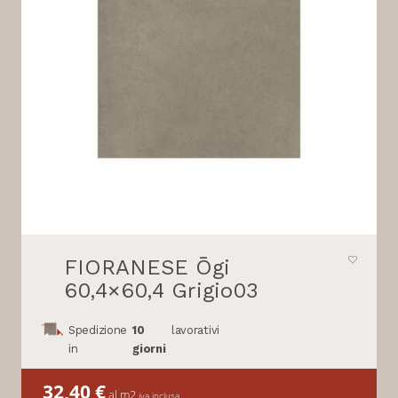
FIORANESE Ōgi
60,4×60,4 Grigio03
Spedizione
10
lavorativi
in
giorni
32,40
€
al m2
iva inclusa