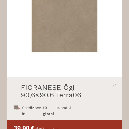
FIORANESE Ōgi
90,6×90,6 Terra06
Spedizione
10
lavorativi
in
giorni
39,90
€
al m2