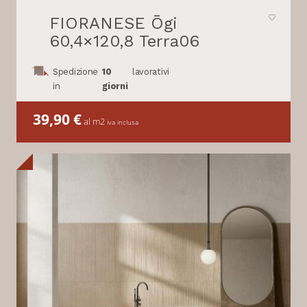
FIORANESE Ōgi
60,4×120,8 Terra06
Spedizione
10
lavorativi
in
giorni
39,90
€
al m2
iva inclusa