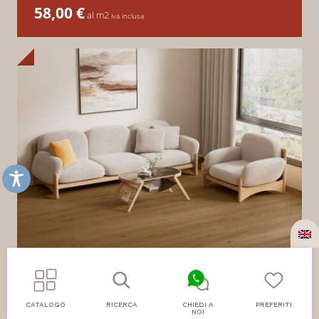
58,00
€
al m2
iva inclusa
CATALOGO
RICERCA
CHIEDI A
PREFERITI
NOI