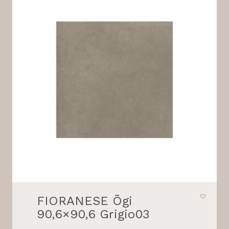
FIORANESE Ōgi
90,6×90,6 Grigio03