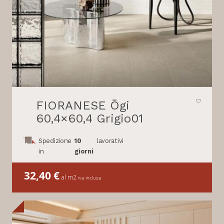
FIORANESE Ōgi
60,4×60,4 Grigio01
Spedizione
10
lavorativi
in
giorni
32,40
€
al m2
iva inclusa