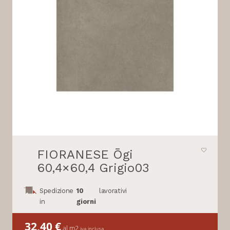
FIORANESE Ōgi
60,4×60,4 Grigio03
Spedizione
10
lavorativi
in
giorni
32,40
€
al m2
iva inclusa