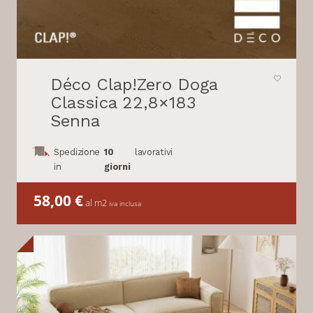
Déco Clap!Zero Doga
Classica 22,8×183
Senna
Spedizione
10
lavorativi
in
giorni
58,00
€
al m2
iva inclusa