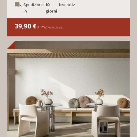
Spedizione
10
lavorativi
in
giorni
39,90
€
al m2
iva inclusa