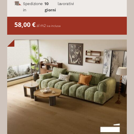
Spedizione
10
lavorativi
in
giorni
58,00
€
al m2
iva inclusa