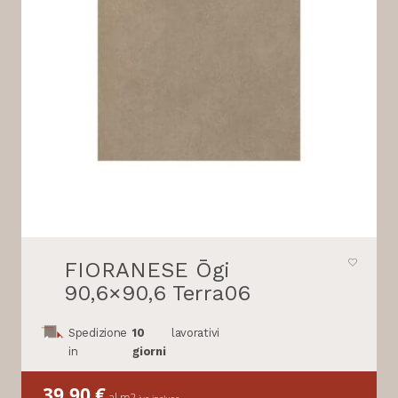
FIORANESE Ōgi
90,6×90,6 Terra06
Spedizione
10
lavorativi
in
giorni
39,90
€
al m2