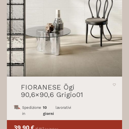
FIORANESE Ōgi
90,6×90,6 Grigio01
Spedizione
10
lavorativi
in
giorni
39,90
€
al m2
iva inclusa