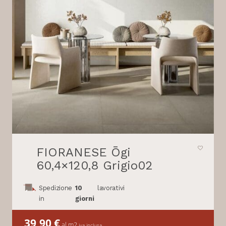
FIORANESE Ōgi
60,4×120,8 Grigio02
Spedizione
10
lavorativi
in
giorni
39,90
€
al m2
iva inclusa