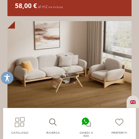
58,00
€
al m2
iva inclusa
CATALOGO
RICERCA
CHIEDI A
PREFERITI
NOI