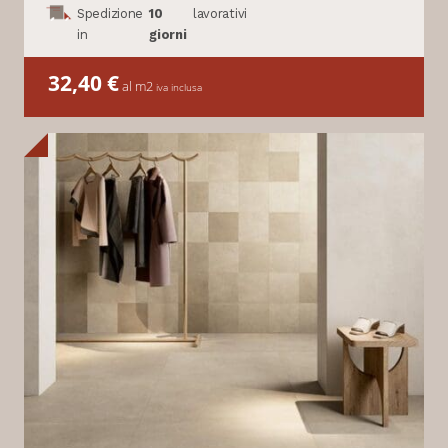
Spedizione
10
lavorativi
in
giorni
32,40
€
al m2
iva inclusa