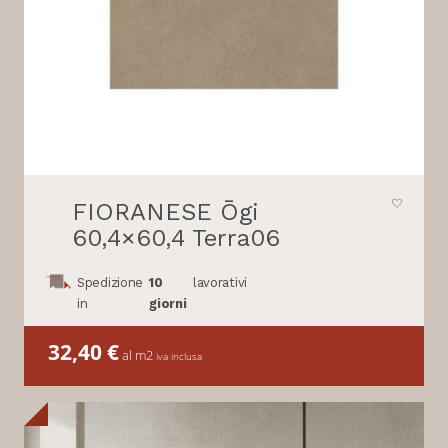
FIORANESE Ōgi
60,4×60,4 Terra06
Spedizione
10
lavorativi
in
giorni
32,40
€
al m2
iva inclusa