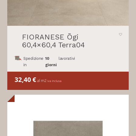
FIORANESE Ōgi
60,4×60,4 Terra04
Spedizione
10
lavorativi
in
giorni
32,40
€
al m2
iva inclusa