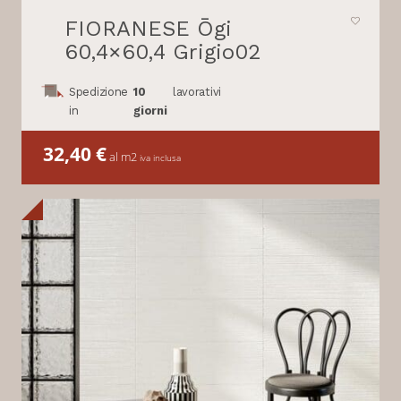
FIORANESE Ōgi
60,4×60,4 Grigio02
Spedizione
10
lavorativi
in
giorni
32,40
€
al m2
iva inclusa