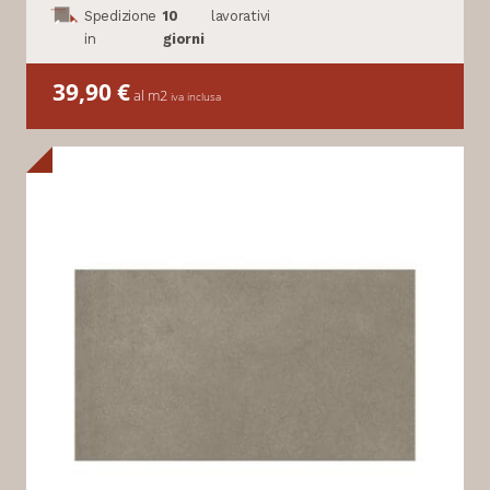
Spedizione
10
lavorativi
in
giorni
39,90
€
al m2
iva inclusa