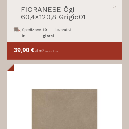
FIORANESE Ōgi
60,4×120,8 Grigio01
Spedizione
10
lavorativi
in
giorni
39,90
€
al m2
iva inclusa