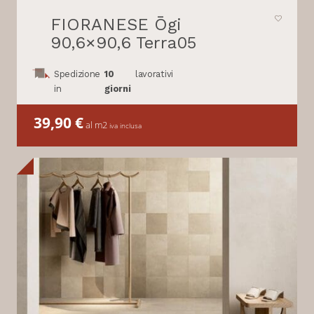
FIORANESE Ōgi
90,6×90,6 Terra05
Spedizione
10
lavorativi
in
giorni
39,90
€
al m2
iva inclusa