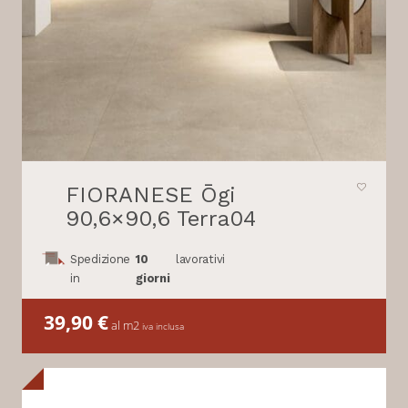
FIORANESE Ōgi
90,6×90,6 Terra04
Spedizione
10
lavorativi
in
giorni
39,90
€
al m2
iva inclusa