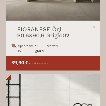
FIORANESE Ōgi
90,6×90,6 Grigio02
Spedizione
10
lavorativi
in
giorni
39,90
€
al m2
iva inclusa