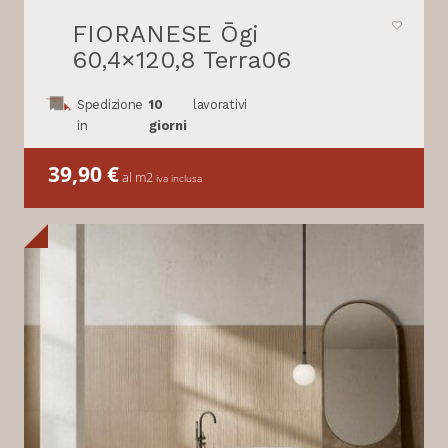
FIORANESE Ōgi
60,4×120,8 Terra06
Spedizione
10
lavorativi
in
giorni
39,90
€
al m2
iva inclusa