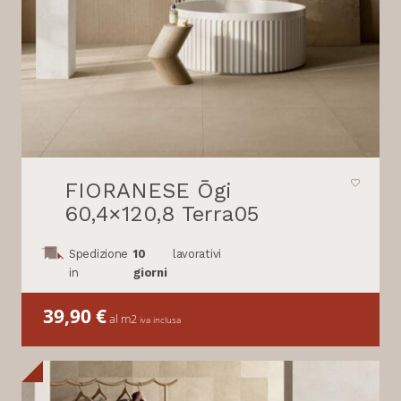
FIORANESE Ōgi
60,4×120,8 Terra05
Spedizione
10
lavorativi
in
giorni
39,90
€
al m2
iva inclusa