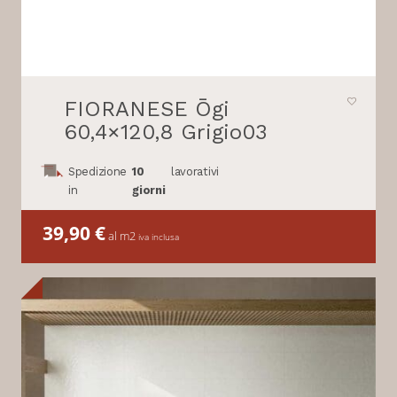
FIORANESE Ōgi
60,4×120,8 Grigio03
Spedizione
10
lavorativi
in
giorni
39,90
€
al m2
iva inclusa