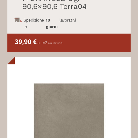
90,6×90,6 Terra04
Spedizione
10
lavorativi
in
giorni
39,90
€
al m2
iva inclusa