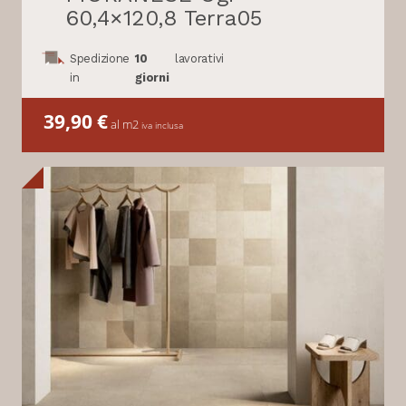
60,4×120,8 Terra05
Spedizione
10
lavorativi
in
giorni
39,90
€
al m2
iva inclusa