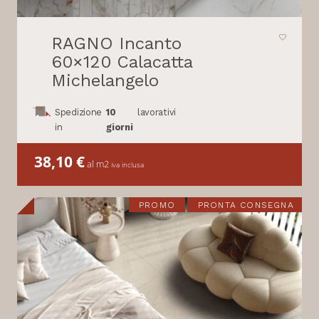
RAGNO Incanto
60×120 Calacatta
Michelangelo
Spedizione
10
lavorativi
in
giorni
38,10
€
al m2
iva inclusa
PROMO
PRONTA CONSEGNA