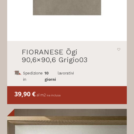
FIORANESE Ōgi
90,6×90,6 Grigio03
Spedizione
10
lavorativi
in
giorni
39,90
€
al m2
iva inclusa