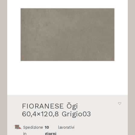
FIORANESE Ōgi
60,4×120,8 Grigio03
Spedizione
10
lavorativi
in
giorni