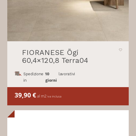
FIORANESE Ōgi
60,4×120,8 Terra04
Spedizione
10
lavorativi
in
giorni
39,90
€
al m2
iva inclusa