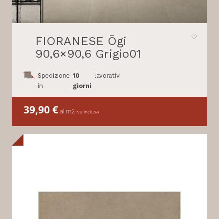
FIORANESE Ōgi
90,6×90,6 Grigio01
Spedizione
10
lavorativi
in
giorni
39,90
€
al m2
iva inclusa