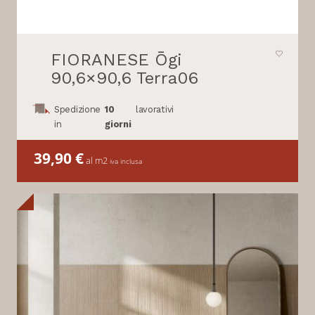
FIORANESE Ōgi
90,6×90,6 Terra06
Spedizione
10
lavorativi
in
giorni
39,90
€
al m2
iva inclusa