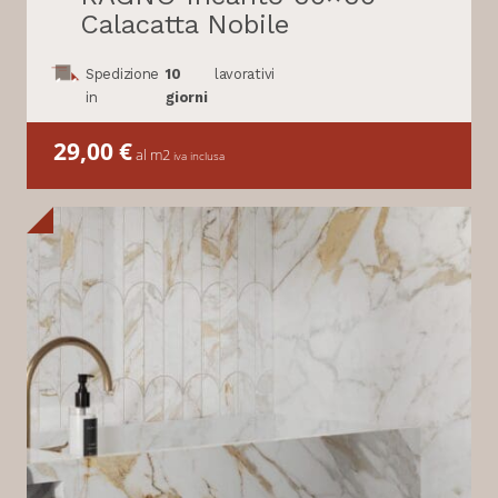
Calacatta Nobile
Spedizione
10
lavorativi
in
giorni
29,00
€
al m2
iva inclusa