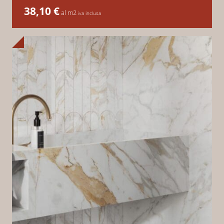
38,10
€
al m2
iva inclusa