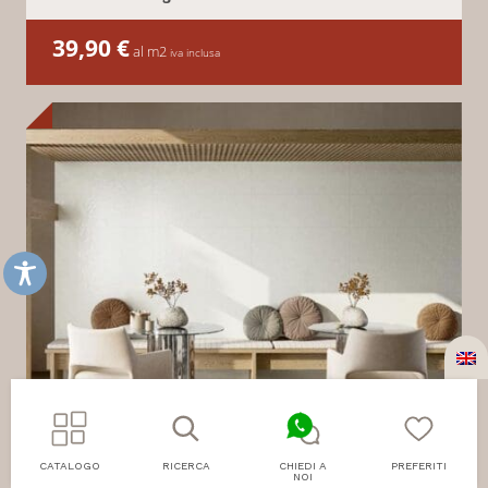
39,90
€
al m2
iva inclusa
CATALOGO
RICERCA
CHIEDI A
PREFERITI
NOI