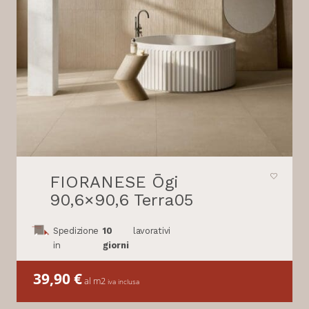
FIORANESE Ōgi
90,6×90,6 Terra05
Spedizione
10
lavorativi
in
giorni
39,90
€
al m2
iva inclusa