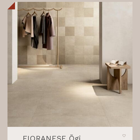
FIORANESE Ōgi