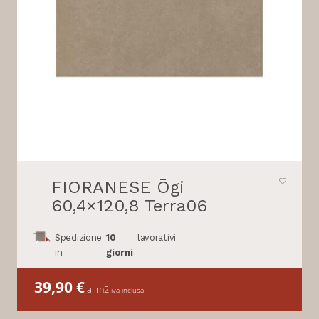
FIORANESE Ōgi
60,4×120,8 Terra06
Spedizione
10
lavorativi
in
giorni
39,90
€
al m2
iva inclusa