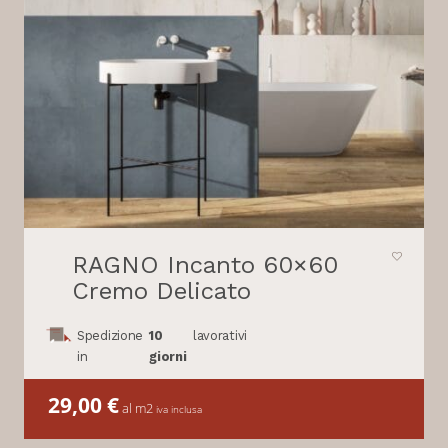
RAGNO Incanto 60×60
Cremo Delicato
Spedizione
10
lavorativi
in
giorni
29,00
€
al m2
iva inclusa