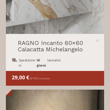
RAGNO Incanto 60×60
Calacatta Michelangelo
Spedizione
10
lavorativi
in
giorni
29,00
€
al m2
iva inclusa