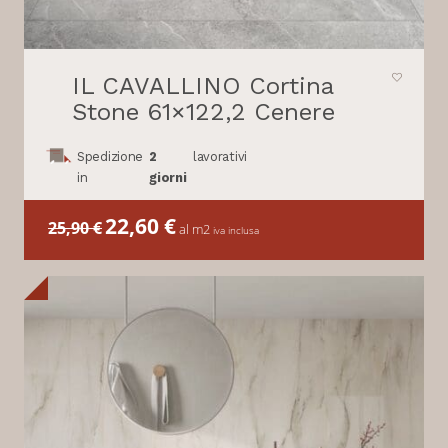
IL CAVALLINO Cortina
Stone 61×122,2 Cenere
Spedizione
2
lavorativi
in
giorni
Il
22,60
€
Il
25,90
€
al m2
iva inclusa
prezzo
prezzo
originale
attuale
era:
è:
25,90 €.
22,60 €.