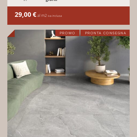
29,00
€
al m2
iva inclusa
PROMO
PRONTA CONSEGNA