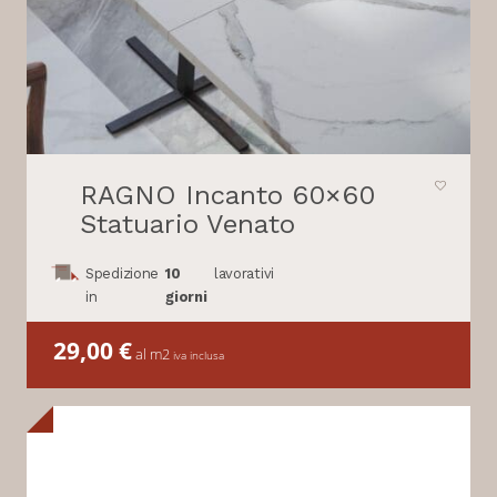
RAGNO Incanto 60×60
Statuario Venato
Spedizione
10
lavorativi
in
giorni
29,00
€
al m2
iva inclusa