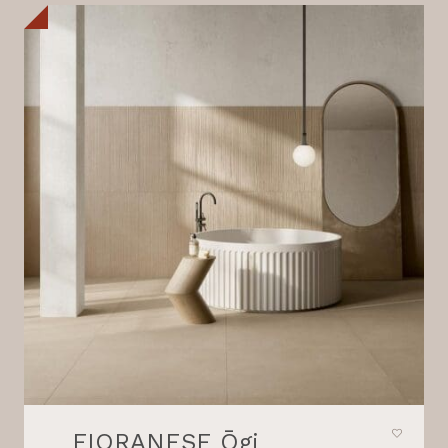
FIORANESE Ōgi