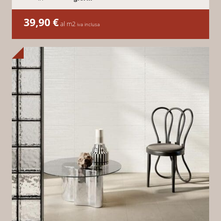
39,90
€
al m2
iva inclusa