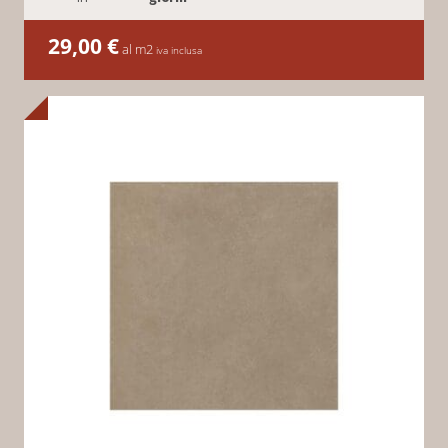
29,00
€
al m2
iva inclusa