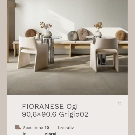
FIORANESE Ōgi
90,6×90,6 Grigio02
Spedizione
10
lavorativi
in
giorni