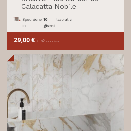
Calacatta Nobile
Spedizione
10
lavorativi
in
giorni
29,00
€
al m2
iva inclusa