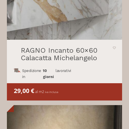
RAGNO Incanto 60×60
Calacatta Michelangelo
Spedizione
10
lavorativi
in
giorni
29,00
€
al m2
iva inclusa