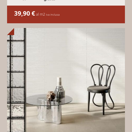
39,90
€
al m2
iva inclusa