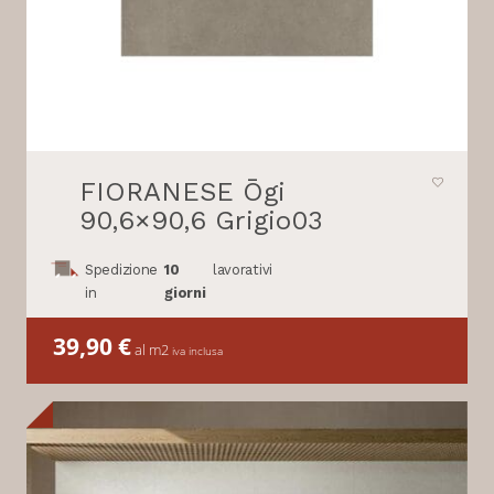
FIORANESE Ōgi
90,6×90,6 Grigio03
Spedizione
10
lavorativi
in
giorni
39,90
€
al m2
iva inclusa