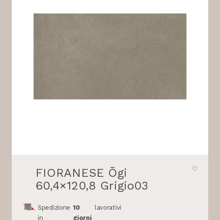
FIORANESE Ōgi
60,4×120,8 Grigio03
Spedizione
10
lavorativi
in
giorni