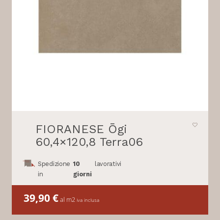
FIORANESE Ōgi
60,4×120,8 Terra06
Spedizione
10
lavorativi
in
giorni
39,90
€
al m2
iva inclusa