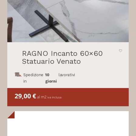
RAGNO Incanto 60×60
Statuario Venato
Spedizione
10
lavorativi
in
giorni
29,00
€
al m2
iva inclusa