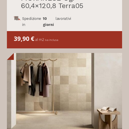
60,4×120,8 Terra05
Spedizione
10
lavorativi
in
giorni
39,90
€
al m2
iva inclusa