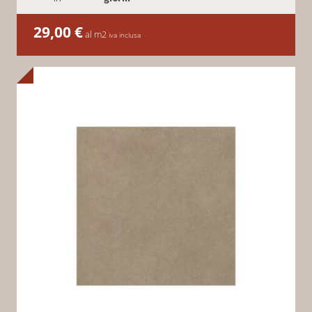
29,00
€
al m2
iva inclusa