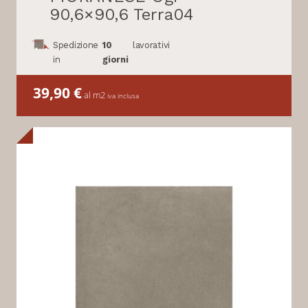
90,6×90,6 Terra04
Spedizione
10
lavorativi
in
giorni
39,90
€
al m2
iva inclusa