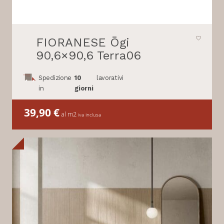
FIORANESE Ōgi
90,6×90,6 Terra06
Spedizione
10
lavorativi
in
giorni
39,90
€
al m2
iva inclusa