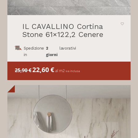
IL CAVALLINO Cortina
Stone 61×122,2 Cenere
Spedizione
2
lavorativi
in
giorni
Il
22,60
€
Il
25,90
€
al m2
iva inclusa
prezzo
prezzo
originale
attuale
era:
è:
25,90 €.
22,60 €.