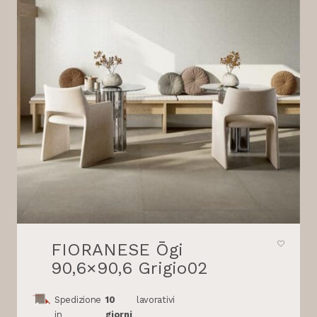
FIORANESE Ōgi
90,6×90,6 Grigio02
Spedizione
10
lavorativi
in
giorni