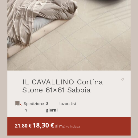
IL CAVALLINO Cortina
Stone 61×61 Sabbia
Spedizione
2
lavorativi
in
giorni
Il
18,30
€
Il
21,80
€
al m2
iva inclusa
prezzo
prezzo
originale
attuale
era:
è: