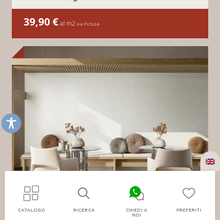
39,90
€
al m2
iva inclusa
CATALOGO
RICERCA
CHIEDI A
PREFERITI
NOI