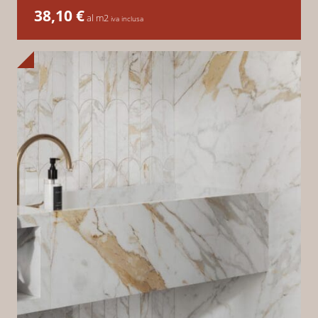
38,10
€
al m2
iva inclusa