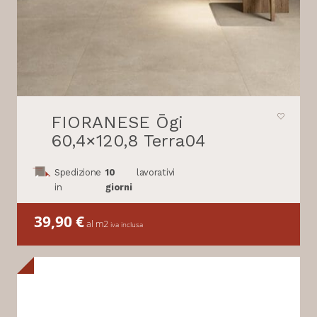
FIORANESE Ōgi
60,4×120,8 Terra04
Spedizione
10
lavorativi
in
giorni
39,90
€
al m2
iva inclusa