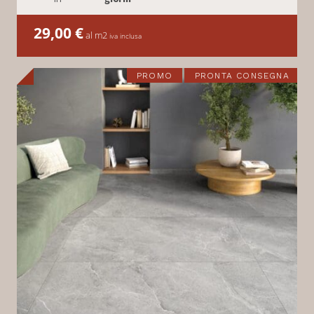
29,00
€
al m2
iva inclusa
PROMO
PRONTA CONSEGNA