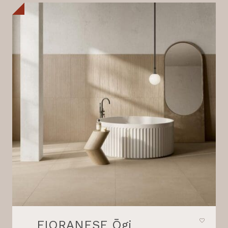
FIORANESE Ōgi