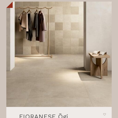
FIORANESE Ōgi