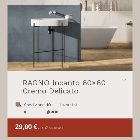
RAGNO Incanto 60×60
Cremo Delicato
Spedizione
10
lavorativi
in
giorni
29,00
€
al m2
iva inclusa