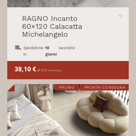
RAGNO Incanto
60×120 Calacatta
Michelangelo
Spedizione
10
lavorativi
in
giorni
38,10
€
al m2
iva inclusa
PROMO
PRONTA CONSEGNA