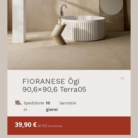
FIORANESE Ōgi
90,6×90,6 Terra05
Spedizione
10
lavorativi
in
giorni
39,90
€
al m2
iva inclusa