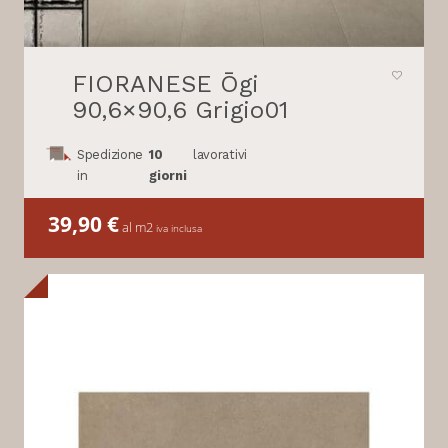
FIORANESE Ōgi
90,6×90,6 Grigio01
Spedizione
10
lavorativi
in
giorni
39,90
€
al m2
iva inclusa