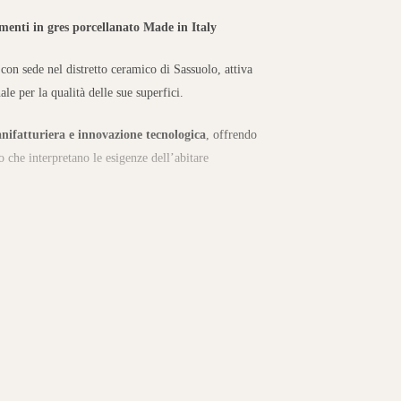
menti in gres porcellanato Made in Italy
con sede nel distretto ceramico di Sassuolo, attiva
ale per la qualità delle sue superfici.
nifatturiera e innovazione tecnologica
, offrendo
o che interpretano le esigenze dell’abitare
 vasta gamma di collezioni in gres porcellanato:
marmo e proposte decorative moderne.
initure, sono adatti a spazi residenziali e
tà delle collezioni consente di creare ambienti
cità e durata nel tempo.