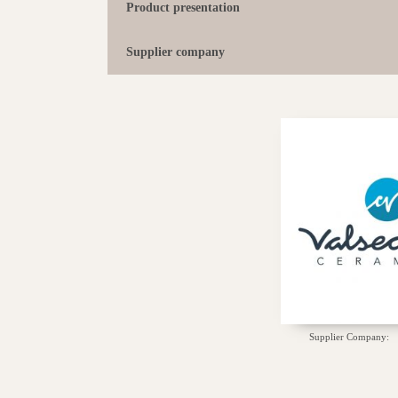
Product presentation
Supplier company
Supplier Company: