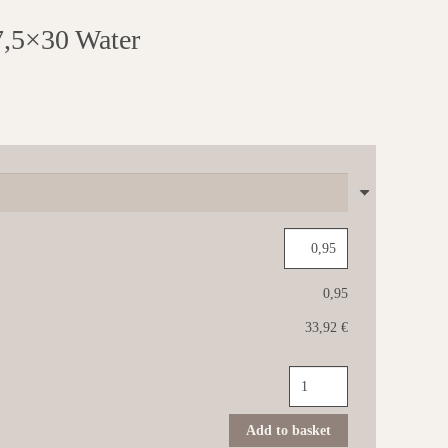
5×30 Water
0,95
33,92 €
VALSECCHIA
Uptown
7,5x30
Water
Add to basket
quantità