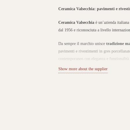
Ceramica Valsecchia: pavimenti e rivesti
Ceramica Valsecchia
è un’azienda italiana 
dal 1956 e riconosciuta a livello internazion
Da sempre il marchio unisce
tradizione ma
pavimenti e rivestimenti in gres porcellanat
contemporaneo con eleganza e funzionalità.
Show more about the supplier
Collezioni versatili e di design
Il catalogo Ceramica Valsecchia propone una
superfici effetto legno, pietra, cemento, 
I prodotti, disponibili in diversi formati e f
commerciali, interni ed esterni. La versatili
personalizzati che coniugano estetica, prati