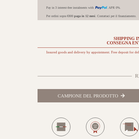
Pay in 3 interest-free instalments with
. APR 0%.
Per ordini sopra €800
paga in 12 mesi
. Contattaci per il finanziamento.
SHIPPING I
CONSEGNA EN
Insured goods and delivery by appointment. Free deposit for de
R
CAMPIONE DEL PRODOTTO