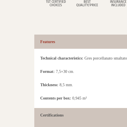
1ST CERTIFIED
BEST
INSURANCE
CHOICES
QUALITY/PRICE
INCLUDED
Features
Technical characteristics:
Gres porcellanato smaltato,
Format:
7,5×30 cm.
Thickness:
8,5 mm.
Contents per box:
0,945 m²
Certifications