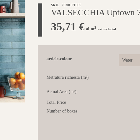
SKU:
7530UPT005
VALSECCHIA Uptown 7,
35,71
€
2
al m
vat included
article-colour
Metratura richiesta (m²)
Actual Area (m²)
Total Price
Number of boxes