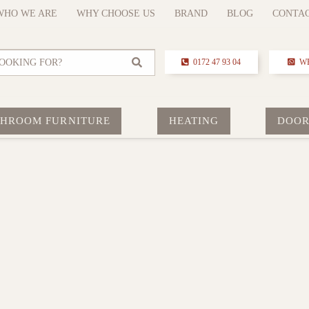
WHO WE ARE
WHY CHOOSE US
BRAND
BLOG
CONTA
OOKING FOR?
0172 47 93 04
W
THROOM FURNITURE
HEATING
DOOR